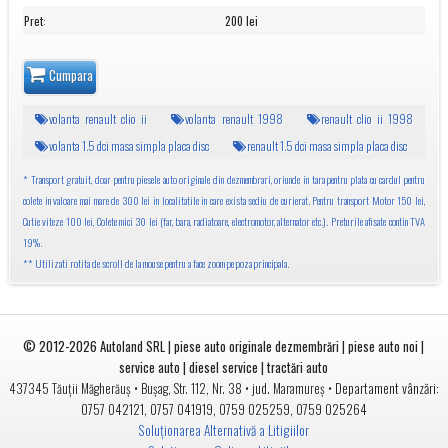
Pret
:
200 lei
Cumpara
volanta renault clio ii
volanta renault 1998
renault clio ii 1998
volanta 1.5 dci masa simpla placa disc
renault 1.5 dci masa simpla placa disc
* Transport gratuit, doar pentru piesele auto originale din dezmembrari, oriunde in tara pentru plata cu cardul pentru
colete in valoare mai mare de 300 lei in localitatile in care exista sediu de curierat. Pentru transport Motor 150 lei,
Cutie viteze 100 lei, Colete mici 30 lei (far, bara, radiatoare, electromotor, alternator etc.). Preturile afisate contin TVA
19%.
** Utilizati rotita de scroll de la mouse pentru a face zoom pe poza principala.
© 2012-2026
Autoland SRL | piese auto originale dezmembrări | piese auto noi |
service auto | diesel service | tractări auto
•
• jud.
• Departament vânzări:
437345
Tăuții Măgherăuș
Bușag, Str. 112, Nr. 38
Maramureș
0757 042121
,
0757 041919
,
0759 025259
,
0759 025264
Soluționarea Alternativă a Litigiilor