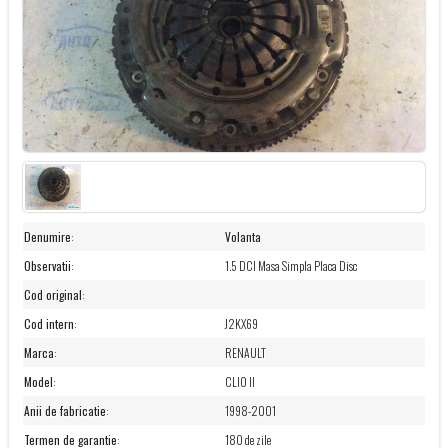
Denumire
:
Volanta
Observatii
:
1.5 DCI Masa Simpla Placa Disc
Cod original
:
Cod intern
:
J2KX69
Marca
:
RENAULT
Model
:
CLIO II
Anii de fabricatie
:
1998-2001
Termen de garantie
:
180 de zile