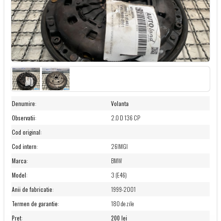
Denumire
:
Volanta
Observatii
:
2.0 D 136 CP
Cod original
:
Cod intern
:
26IMGI
Marca
:
BMW
Model
:
3 (E46)
Anii de fabricatie
:
1999-2001
Termen de garantie
:
180 de zile
Pret
:
200 lei