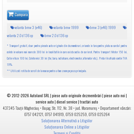
Cumpara
volanta bmw 3 (e46)
volanta bmw 1999
bmw 3 (e46) 1999
volanta 2.0 d 136 cp
bmw 2.0 d 136 cp
* Transport gratuit, doar pentru piesele auto originale din dezmembrari, oriunde in tara pentru plata cu cardul pentru
colete in valoare mai mare de 300 lei in localitatile in care exista sediu de curierat. Pentru transport Motor 150 lei,
Cutie viteze 100 lei, Colete mici 30 lei (far, bara, radiatoare, electromotor, alternator etc.). Preturile afisate contin TVA
19%.
** Utilizati rotita de scroll de la mouse pentru a face zoom pe poza principala.
© 2012-2026
Autoland SRL | piese auto originale dezmembrări | piese auto noi |
service auto | diesel service | tractări auto
•
• jud.
• Departament vânzări:
437345
Tăuții Măgherăuș
Bușag, Str. 112, Nr. 38
Maramureș
0757 042121
,
0757 041919
,
0759 025259
,
0759 025264
Soluționarea Alternativă a Litigiilor
Soluționarea Online a Litigiilor
Termeni și Condiții