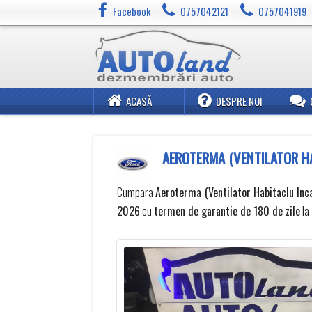
Facebook
0757042121
0757041919
ACASĂ
DESPRE NOI
AEROTERMA (VENTILATOR HA
Cumpara
Aeroterma (Ventilator Habitaclu Inca
2026
cu
termen de garantie de 180 de zile
la