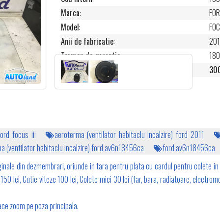
Marca
:
FO
Model
:
FOC
Anii de fabricatie
:
201
Termen de garantie
:
180
Pret
:
300
ord focus iii
aeroterma (ventilator habitaclu incalzire) ford 2011
a (ventilator habitaclu incalzire) ford av6n18456ca
ford av6n18456ca
inale din dezmembrari, oriunde in tara pentru plata cu cardul pentru colete in 
50 lei, Cutie viteze 100 lei, Colete mici 30 lei (far, bara, radiatoare, electromo
 face zoom pe poza principala.