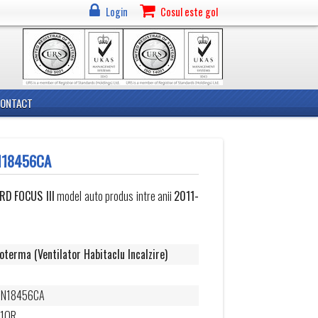
Login
Cosul este gol
CONTACT
6N18456CA
ORD
FOCUS III
model auto produs intre anii
2011-
oterma (Ventilator Habitaclu Incalzire)
6N18456CA
U1QR