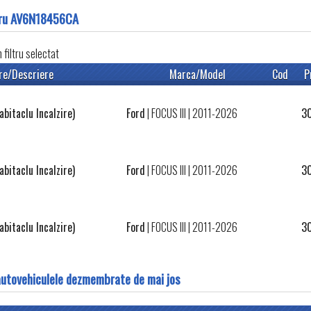
ntru AV6N18456CA
filtru selectat
re/Descriere
Marca/Model
Cod
P
bitaclu Incalzire)
Ford
|
FOCUS III
| 2011-2026
3
bitaclu Incalzire)
Ford
|
FOCUS III
| 2011-2026
3
bitaclu Incalzire)
Ford
|
FOCUS III
| 2011-2026
3
autovehiculele dezmembrate de mai jos