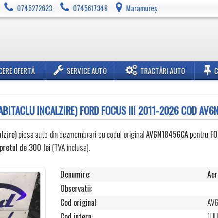
0745272623
0745617348
Maramureș
CERE OFERTĂ
SERVICE AUTO
TRACTĂRI AUTO
BITACLU INCALZIRE) FORD FOCUS III 2011-2026 COD AV
lzire)
piesa auto din dezmembrari cu codul original
AV6N18456CA
pentru
F
pretul de 300 lei
(TVA inclusa).
Denumire
:
Aer
Observatii
:
Cod original
:
AV
Cod intern
:
1U