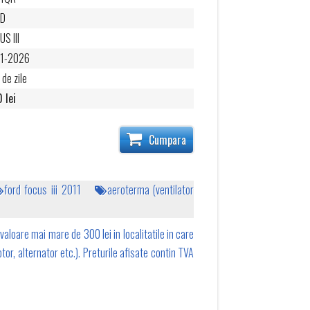
RD
US III
1-2026
 de zile
 lei
Cumpara
ford focus iii 2011
aeroterma (ventilator
valoare mai mare de 300 lei in localitatile in care
tor, alternator etc.). Preturile afisate contin TVA