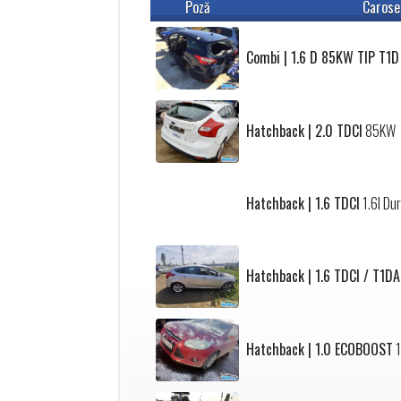
Poză
Carose
Combi | 1.6 D 85KW TIP T1D
Hatchback | 2.0 TDCI
85KW
Hatchback | 1.6 TDCI
1.6l Du
Hatchback | 1.6 TDCI / T1DA
Hatchback | 1.0 ECOBOOST
1