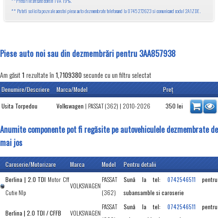
**Preturile afisate contin TVA 19%.
** Puteti solicita poze ale acestei piese auto dezmembrate telefonand la 0745 272623 si comunicand codul 2A1ZDE.
Piese auto noi sau din dezmembrări pentru 3AA857938
Am găsit
rezultate în
secunde cu un filtru selectat
1
1,7109380
Denumire/Descriere
Marca/Model
Preţ
Usita Torpedou
Volkswagen
|
PASSAT (362)
| 2010-2026
350
lei
Anumite componente pot fi regăsite pe autovehiculele dezmembrate de
mai jos
Caroserie/Motorizare
Marca
Model
Pentru detalii
Berlina | 2.0 TDI
Motor Cff
PASSAT
Sună la tel:
pentru
0742546511
VOLKSWAGEN
Cutie Nlp
(362)
subansamble si caroserie
PASSAT
Sună la tel:
pentru
0742546511
Berlina | 2.0 TDI / CFFB
VOLKSWAGEN