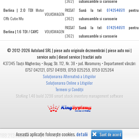
(362)
subansamble si caroserie
Berlina | 2.0 TDI
Motor
PASSAT
Sună la tel:
pentru
0742546511
VOLKSWAGEN
Cffb Cutie Nfu
(362)
subansamble si caroserie
PASSAT
Sună la tel:
pentru
0742546511
Berlina | 1.6 TDI / CAYC
VOLKSWAGEN
(362)
subansamble si caroserie
© 2012-2026
Autoland SRL | piese auto originale dezmembrări | piese auto noi |
service auto | diesel service | tractări auto
•
• jud.
• Departament vânzări:
437345
Tăuții Măgherăuș
Bușag, Str. 112, Nr. 38
Maramureș
0757 042121
,
0757 041919
,
0759 025259
,
0759 025264
Soluționarea Alternativă a Litigiilor
Soluționarea Online a Litigiilor
Termeni și Condiții
StoKing 1.48 build 3298 smart stock inventory management software
Această aplicație folosește cookies.
detalii
Sunt de acord
188.213.133.67