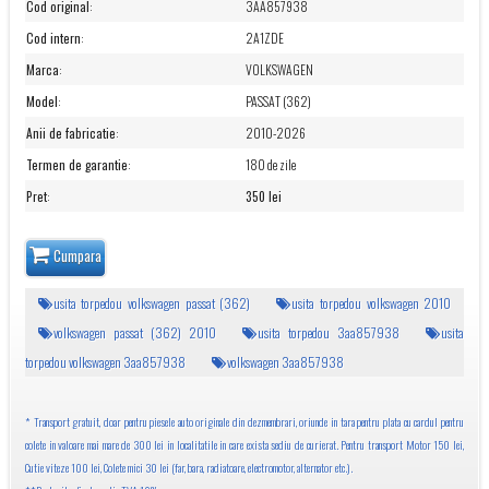
Cod original
:
3AA857938
Cod intern
:
2A1ZDE
Marca
:
VOLKSWAGEN
Model
:
PASSAT (362)
Anii de fabricatie
:
2010-2026
Termen de garantie
:
180 de zile
Pret
:
350 lei
Cumpara
usita torpedou volkswagen passat (362)
usita torpedou volkswagen 2010
volkswagen passat (362) 2010
usita torpedou 3aa857938
usita
torpedou volkswagen 3aa857938
volkswagen 3aa857938
* Transport gratuit, doar pentru piesele auto originale din dezmembrari, oriunde in tara pentru plata cu cardul pentru
colete in valoare mai mare de 300 lei in localitatile in care exista sediu de curierat. Pentru transport Motor 150 lei,
Cutie viteze 100 lei, Colete mici 30 lei (far, bara, radiatoare, electromotor, alternator etc.).