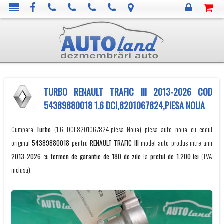
TURBO RENAULT TRAFIC III 2013-2026 COD
54389880018 1.6 DCI,8201067824,PIESA NOUA
Cumpara
Turbo
(1.6 DCI,8201067824,piesa Noua) piesa auto noua cu codul
original
54389880018
pentru
RENAULT
TRAFIC III
model auto produs intre anii
2013-2026
cu
termen de garantie de 180 de zile
la
pretul de 1.200 lei
(TVA
inclusa).