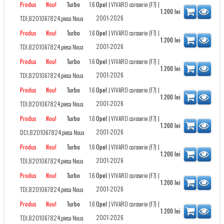
Turbo
1.6
Opel
|
VIVARO caroserie (F7)
|
Produs Nou!
1.200
lei
2001-2026
TDI,8201067824,piesa Noua
Turbo
1.6
Opel
|
VIVARO caroserie (F7)
|
Produs Nou!
1.200
lei
2001-2026
TDI,8201067824,piesa Noua
Turbo
1.6
Opel
|
VIVARO caroserie (F7)
|
Produs Nou!
1.200
lei
2001-2026
TDI,8201067824,piesa Noua
Turbo
1.6
Opel
|
VIVARO caroserie (F7)
|
Produs Nou!
1.200
lei
2001-2026
TDI,8201067824,piesa Noua
Turbo
1.6
Opel
|
VIVARO caroserie (F7)
|
Produs Nou!
1.200
lei
2001-2026
DCI,8201067824,piesa Noua
Turbo
1.6
Opel
|
VIVARO caroserie (F7)
|
Produs Nou!
1.200
lei
2001-2026
TDI,8201067824,piesa Noua
Turbo
1.6
Opel
|
VIVARO caroserie (F7)
|
Produs Nou!
1.200
lei
2001-2026
TDI,8201067824,piesa Noua
Turbo
1.6
Opel
|
VIVARO caroserie (F7)
|
Produs Nou!
1.200
lei
2001-2026
TDI,8201067824,piesa Noua