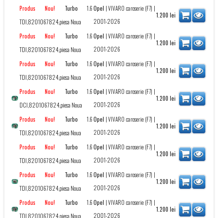
Turbo
1.6
Opel
|
VIVARO caroserie (F7)
|
Produs Nou!
1.200
lei
2001-2026
TDI,8201067824,piesa Noua
Turbo
1.6
Opel
|
VIVARO caroserie (F7)
|
Produs Nou!
1.200
lei
2001-2026
TDI,8201067824,piesa Noua
Turbo
1.6
Opel
|
VIVARO caroserie (F7)
|
Produs Nou!
1.200
lei
2001-2026
TDI,8201067824,piesa Noua
Turbo
1.6
Opel
|
VIVARO caroserie (F7)
|
Produs Nou!
1.200
lei
2001-2026
DCI,8201067824,piesa Noua
Turbo
1.6
Opel
|
VIVARO caroserie (F7)
|
Produs Nou!
1.200
lei
2001-2026
TDI,8201067824,piesa Noua
Turbo
1.6
Opel
|
VIVARO caroserie (F7)
|
Produs Nou!
1.200
lei
2001-2026
TDI,8201067824,piesa Noua
Turbo
1.6
Opel
|
VIVARO caroserie (F7)
|
Produs Nou!
1.200
lei
2001-2026
TDI,8201067824,piesa Noua
Turbo
1.6
Opel
|
VIVARO caroserie (F7)
|
Produs Nou!
1.200
lei
2001-2026
TDI,8201067824,piesa Noua