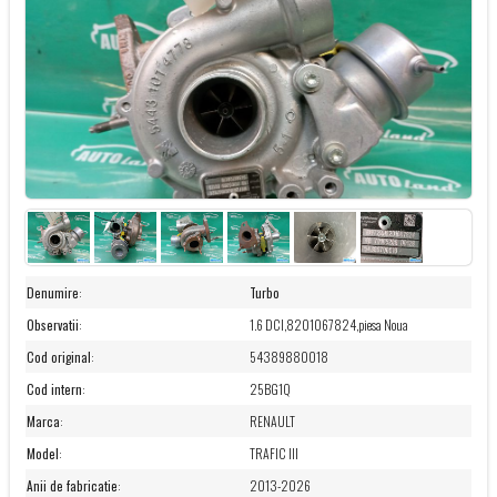
Denumire
:
Turbo
Observatii
:
1.6 DCI,8201067824,piesa Noua
Cod original
:
54389880018
Cod intern
:
25BG1Q
Marca
:
RENAULT
Model
:
TRAFIC III
Anii de fabricatie
:
2013-2026