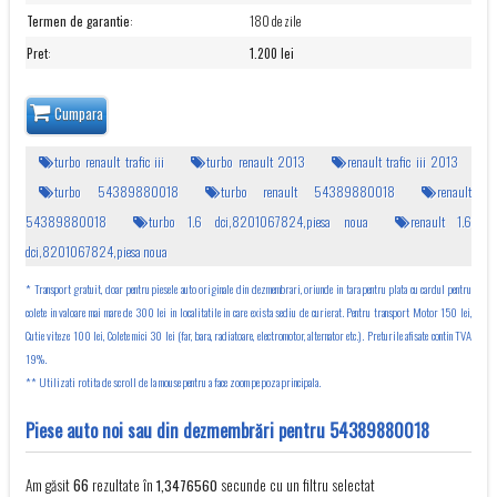
Termen de garantie
:
180 de zile
Pret
:
1.200 lei
Cumpara
turbo renault trafic iii
turbo renault 2013
renault trafic iii 2013
turbo 54389880018
turbo renault 54389880018
renault
54389880018
turbo 1.6 dci,8201067824,piesa noua
renault 1.6
dci,8201067824,piesa noua
* Transport gratuit, doar pentru piesele auto originale din dezmembrari, oriunde in tara pentru plata cu cardul pentru
colete in valoare mai mare de 300 lei in localitatile in care exista sediu de curierat. Pentru transport Motor 150 lei,
Cutie viteze 100 lei, Colete mici 30 lei (far, bara, radiatoare, electromotor, alternator etc.). Preturile afisate contin TVA
19%.
** Utilizati rotita de scroll de la mouse pentru a face zoom pe poza principala.
Piese auto noi sau din dezmembrări pentru 54389880018
Am găsit
rezultate în
secunde cu un filtru selectat
66
1,3476560