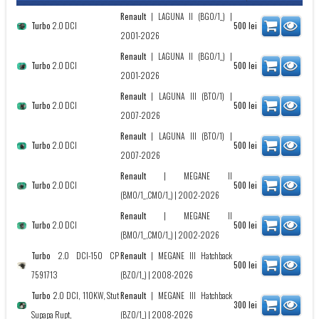
Renault
|
LAGUNA II (BG0/1_)
|
Turbo
2.0 DCI
500
lei
2001-2026
Renault
|
LAGUNA II (BG0/1_)
|
Turbo
2.0 DCI
500
lei
2001-2026
Renault
|
LAGUNA III (BT0/1)
|
Turbo
2.0 DCI
500
lei
2007-2026
Renault
|
LAGUNA III (BT0/1)
|
Turbo
2.0 DCI
500
lei
2007-2026
Renault
|
MEGANE II
Turbo
2.0 DCI
500
lei
(BM0/1_,CM0/1_)
| 2002-2026
Renault
|
MEGANE II
Turbo
2.0 DCI
500
lei
(BM0/1_,CM0/1_)
| 2002-2026
Turbo
2.0 DCI-150 CP
Renault
|
MEGANE III Hatchback
500
lei
7591713
(BZ0/1_)
| 2008-2026
Turbo
2.0 DCI, 110KW, Stut
Renault
|
MEGANE III Hatchback
300
lei
Supapa Rupt,
(BZ0/1_)
| 2008-2026