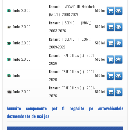
Renault
|
MEGANE III Hatchback
Turbo
2.0 DCI
500
lei
(BZ0/1_)
| 2008-2026
Renault
|
SCENIC II (JM0/1_)
|
Turbo
2.0 DCI
500
lei
2003-2026
Renault
|
SCENIC III (JZ0/1_)
|
Turbo
2.0 DCI
500
lei
2009-2026
Renault
|
TRAFIC II bus (JL)
| 2001-
Turbo
2.0 DCI
500
lei
2026
Renault
|
TRAFIC II bus (JL)
| 2001-
Turbo
500
lei
2026
Renault
|
TRAFIC II bus (JL)
| 2001-
Turbo
2.0 DCI
500
lei
2026
Anumite componente pot fi regăsite pe autovehiculele
dezmembrate de mai jos