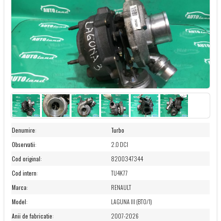
Denumire
:
Turbo
Observatii
:
2.0 DCI
Cod original
:
8200347344
Cod intern
:
TU4K77
Marca
:
RENAULT
Model
:
LAGUNA III (BT0/1)
Anii de fabricatie
:
2007-2026