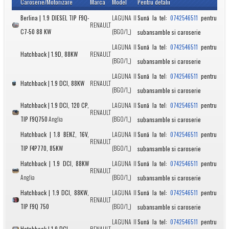
Caroserie/Motorizare
Marca
Model
Pentru detalii
Berlina | 1.9 DIESEL TIP F9Q-
LAGUNA II
Sună la tel:
pentru
0742546511
RENAULT
C7-50 88 KW
(BG0/1_)
subansamble si caroserie
LAGUNA II
Sună la tel:
pentru
0742546511
Hatchback | 1.9D, 88KW
RENAULT
(BG0/1_)
subansamble si caroserie
LAGUNA II
Sună la tel:
pentru
0742546511
Hatchback | 1.9 DCI, 88KW
RENAULT
(BG0/1_)
subansamble si caroserie
Hatchback | 1.9 DCI, 120 CP,
LAGUNA II
Sună la tel:
pentru
0742546511
RENAULT
TIP F9Q750
Anglia
(BG0/1_)
subansamble si caroserie
Hatchback | 1.8 BENZ, 16V,
LAGUNA II
Sună la tel:
pentru
0742546511
RENAULT
TIP F4P770, 85KW
(BG0/1_)
subansamble si caroserie
Hatchback | 1.9 DCI, 88KW
LAGUNA II
Sună la tel:
pentru
0742546511
RENAULT
Anglia
(BG0/1_)
subansamble si caroserie
Hatchback | 1.9 DCI, 88KW,
LAGUNA II
Sună la tel:
pentru
0742546511
RENAULT
TIP F9Q 750
(BG0/1_)
subansamble si caroserie
LAGUNA II
Sună la tel:
pentru
0742546511
Hatchback | 1.9 DCI
RENAULT