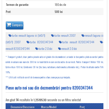
Termen de garantie
:
180 de zile
Pret
:
500 lei
Cumpara
turbo renault laguna iii (bt0/1)
turbo renault 2007
renault laguna iii
(bt0/1) 2007
turbo 8200347344
turbo renault 8200347344
renault 8200347344
turbo 2.0 dci
renault 2.0 dci
* Transport gratuit, doar pentru piesele auto originale din dezmembrari, oriunde in tara pentru plata cu cardul pentru
colete in valoare mai mare de 300 lei in localitatile in care exista sediu de curierat. Pentru transport Motor 150 lei,
Cutie viteze 100 lei, Colete mici 30 lei (far, bara, radiatoare, electromotor, alternator etc.). Preturile afisate contin TVA
19%.
** Utilizati rotita de scroll de la mouse pentru a face zoom pe poza principala.
Piese auto noi sau din dezmembrări pentru 8200347344
Am găsit
rezultate în
secunde cu un filtru selectat
14
1,2519530
Denumire/Descriere
Marca/Model
Preţ