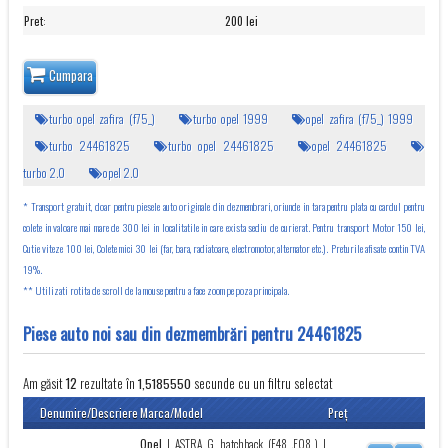
Pret
:
200 lei
Cumpara
turbo opel zafira (f75_)
turbo opel 1999
opel zafira (f75_) 1999
turbo 24461825
turbo opel 24461825
opel 24461825
turbo 2.0
opel 2.0
* Transport gratuit, doar pentru piesele auto originale din dezmembrari, oriunde in tara pentru plata cu cardul pentru
colete in valoare mai mare de 300 lei in localitatile in care exista sediu de curierat. Pentru transport Motor 150 lei,
Cutie viteze 100 lei, Colete mici 30 lei (far, bara, radiatoare, electromotor, alternator etc.). Preturile afisate contin TVA
19%.
** Utilizati rotita de scroll de la mouse pentru a face zoom pe poza principala.
Piese auto noi sau din dezmembrări pentru 24461825
Am găsit
rezultate în
secunde cu un filtru selectat
12
1,5185550
Denumire/Descriere
Marca/Model
Preţ
Opel
|
ASTRA G hatchback (F48_,F08_)
|