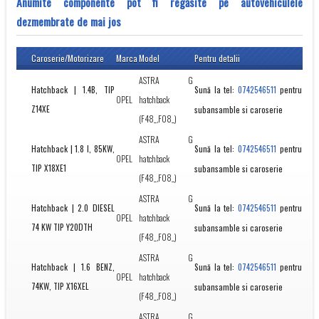
Anumite componente pot fi regăsite pe autovehiculele
dezmembrate de mai jos
Caroserie/Motorizare
Marca
Model
Pentru detalii
ASTRA G
Hatchback | 1.4B, TIP
Sună la tel:
pentru
0742546511
OPEL
hatchback
Z14XE
subansamble si caroserie
(F48_,F08_)
ASTRA G
Hatchback | 1.8 I, 85KW,
Sună la tel:
pentru
0742546511
OPEL
hatchback
TIP X18XE1
subansamble si caroserie
(F48_,F08_)
ASTRA G
Hatchback | 2.0 DIESEL
Sună la tel:
pentru
0742546511
OPEL
hatchback
74 KW TIP Y20DTH
subansamble si caroserie
(F48_,F08_)
ASTRA G
Hatchback | 1.6 BENZ,
Sună la tel:
pentru
0742546511
OPEL
hatchback
74KW, TIP X16XEL
subansamble si caroserie
(F48_,F08_)
ASTRA G