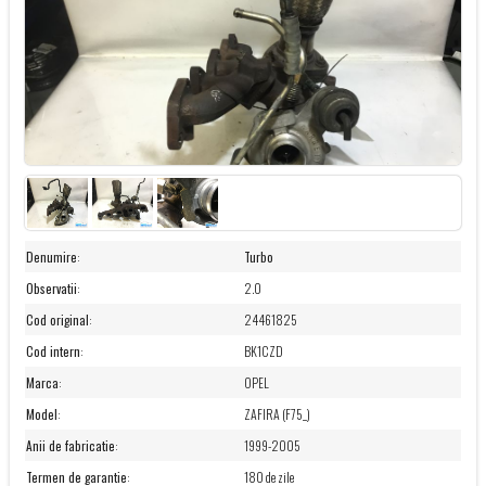
Denumire
:
Turbo
Observatii
:
2.0
Cod original
:
24461825
Cod intern
:
BK1CZD
Marca
:
OPEL
Model
:
ZAFIRA (F75_)
Anii de fabricatie
:
1999-2005
Termen de garantie
:
180 de zile