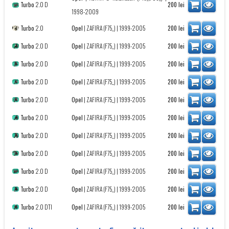
Turbo
2.0 D
200
lei
1998-2009
Turbo
2.0
Opel
|
ZAFIRA (F75_)
| 1999-2005
200
lei
Turbo
2.0 D
Opel
|
ZAFIRA (F75_)
| 1999-2005
200
lei
Turbo
2.0 D
Opel
|
ZAFIRA (F75_)
| 1999-2005
200
lei
Turbo
2.0 D
Opel
|
ZAFIRA (F75_)
| 1999-2005
200
lei
Turbo
2.0 D
Opel
|
ZAFIRA (F75_)
| 1999-2005
200
lei
Turbo
2.0 D
Opel
|
ZAFIRA (F75_)
| 1999-2005
200
lei
Turbo
2.0 D
Opel
|
ZAFIRA (F75_)
| 1999-2005
200
lei
Turbo
2.0 D
Opel
|
ZAFIRA (F75_)
| 1999-2005
200
lei
Turbo
2.0 D
Opel
|
ZAFIRA (F75_)
| 1999-2005
200
lei
Turbo
2.0 D
Opel
|
ZAFIRA (F75_)
| 1999-2005
200
lei
Turbo
2.0 DTI
Opel
|
ZAFIRA (F75_)
| 1999-2005
200
lei