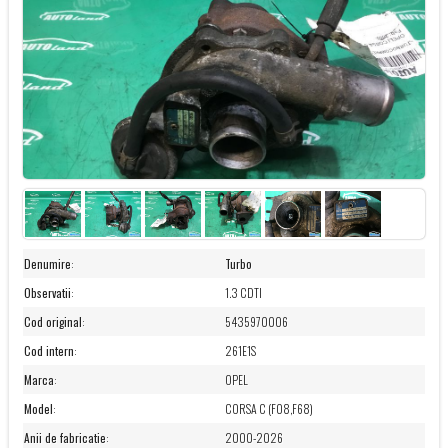
Denumire
:
Turbo
Observatii
:
1.3 CDTI
Cod original
:
5435970006
Cod intern
:
261E1S
Marca
:
OPEL
Model
:
CORSA C (F08,F68)
Anii de fabricatie
:
2000-2026