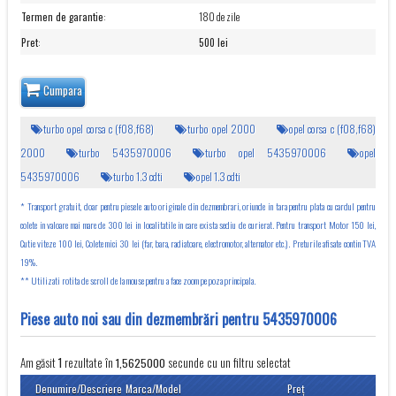
Termen de garantie
:
180 de zile
Pret
:
500 lei
Cumpara
turbo opel corsa c (f08,f68)
turbo opel 2000
opel corsa c (f08,f68)
2000
turbo 5435970006
turbo opel 5435970006
opel
5435970006
turbo 1.3 cdti
opel 1.3 cdti
* Transport gratuit, doar pentru piesele auto originale din dezmembrari, oriunde in tara pentru plata cu cardul pentru
colete in valoare mai mare de 300 lei in localitatile in care exista sediu de curierat. Pentru transport Motor 150 lei,
Cutie viteze 100 lei, Colete mici 30 lei (far, bara, radiatoare, electromotor, alternator etc.). Preturile afisate contin TVA
19%.
** Utilizati rotita de scroll de la mouse pentru a face zoom pe poza principala.
Piese auto noi sau din dezmembrări pentru 5435970006
Am găsit
rezultate în
secunde cu un filtru selectat
1
1,5625000
Denumire/Descriere
Marca/Model
Preţ