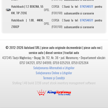
Hatchback | 1.2 BENZINA, 55
CORSA C
Sună la tel:
pentru
0742546511
OPEL
KW, TIP Z12XE
(F08,F68)
subansamble si caroserie
Hatchback | 1.0B, 44KW,
CORSA C
Sună la tel:
pentru
0742546511
OPEL
Z10XEP
(F08,F68)
subansamble si caroserie
© 2012-2026
Autoland SRL | piese auto originale dezmembrări | piese auto noi |
service auto | diesel service | tractări auto
•
• jud.
• Departament vânzări:
437345
Tăuții Măgherăuș
Bușag, Str. 112, Nr. 38
Maramureș
0757 042121
,
0757 041919
,
0759 025259
,
0759 025264
Soluționarea Alternativă a Litigiilor
Soluționarea Online a Litigiilor
Termeni și Condiții
StoKing 1.48 build 3298 smart stock inventory management software