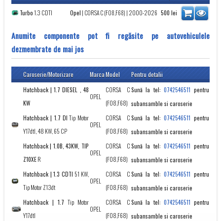
Turbo
1.3 CDTI
Opel
|
CORSA C (F08,F68)
| 2000-2026
500
lei
Anumite componente pot fi regăsite pe autovehiculele
dezmembrate de mai jos
Caroserie/Motorizare
Marca
Model
Pentru detalii
Hatchback | 1.7 DIESEL , 48
CORSA C
Sună la tel:
pentru
0742546511
OPEL
KW
(F08,F68)
subansamble si caroserie
Hatchback | 1.7 DI
Tip Motor
CORSA C
Sună la tel:
pentru
0742546511
OPEL
Y17dtl, 48 KW, 65 CP
(F08,F68)
subansamble si caroserie
Hatchback | 1.0B, 43KW, TIP
CORSA C
Sună la tel:
pentru
0742546511
OPEL
Z10XE
R
(F08,F68)
subansamble si caroserie
Hatchback | 1.3 CDTI
51 KW,
CORSA C
Sună la tel:
pentru
0742546511
OPEL
Tip Motor Z13dt
(F08,F68)
subansamble si caroserie
Hatchback | 1.7
Tip Motor
CORSA C
Sună la tel:
pentru
0742546511
OPEL
Y17dtl
(F08,F68)
subansamble si caroserie