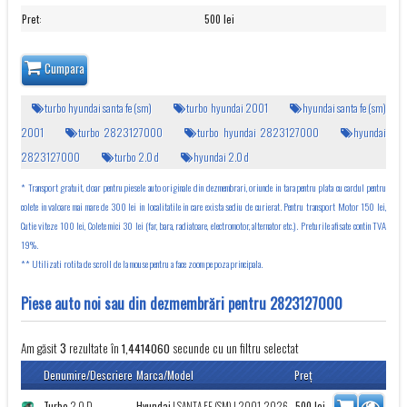
Pret
:
500 lei
Cumpara
turbo hyundai santa fe (sm)
turbo hyundai 2001
hyundai santa fe (sm)
2001
turbo 2823127000
turbo hyundai 2823127000
hyundai
2823127000
turbo 2.0 d
hyundai 2.0 d
* Transport gratuit, doar pentru piesele auto originale din dezmembrari, oriunde in tara pentru plata cu cardul pentru
colete in valoare mai mare de 300 lei in localitatile in care exista sediu de curierat. Pentru transport Motor 150 lei,
Cutie viteze 100 lei, Colete mici 30 lei (far, bara, radiatoare, electromotor, alternator etc.). Preturile afisate contin TVA
19%.
** Utilizati rotita de scroll de la mouse pentru a face zoom pe poza principala.
Piese auto noi sau din dezmembrări pentru 2823127000
Am găsit
rezultate în
secunde cu un filtru selectat
3
1,4414060
Denumire/Descriere
Marca/Model
Preţ
Turbo
2.0 D
Hyundai
|
SANTA FE (SM)
| 2001-2026
500
lei