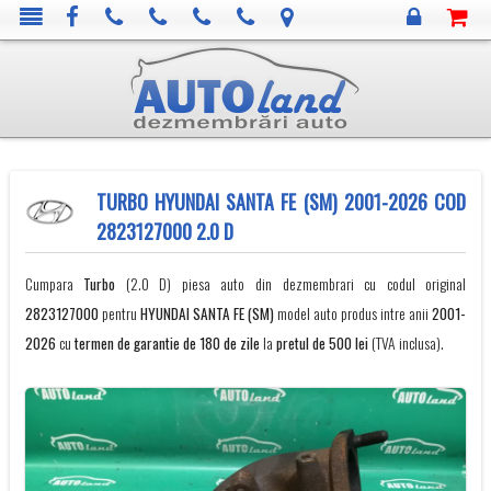
TURBO HYUNDAI SANTA FE (SM) 2001-2026 COD
2823127000 2.0 D
Cumpara
Turbo
(2.0 D) piesa auto din dezmembrari cu codul original
2823127000
pentru
HYUNDAI
SANTA FE (SM)
model auto produs intre anii
2001-
2026
cu
termen de garantie de 180 de zile
la
pretul de 500 lei
(TVA inclusa).