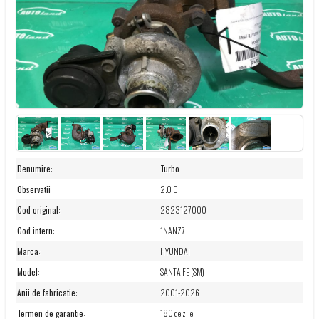
Denumire
:
Turbo
Observatii
:
2.0 D
Cod original
:
2823127000
Cod intern
:
1NANZ7
Marca
:
HYUNDAI
Model
:
SANTA FE (SM)
Anii de fabricatie
:
2001-2026
Termen de garantie
:
180 de zile