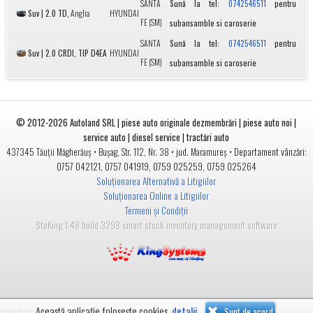
SANTA
Sună la tel:
pentru
0742546511
Suv | 2.0 TD,
Anglia
HYUNDAI
FE (SM)
subansamble si caroserie
SANTA
Sună la tel:
pentru
0742546511
Suv | 2.0 CRDI, TIP D4EA
HYUNDAI
FE (SM)
subansamble si caroserie
© 2012-2026
Autoland SRL | piese auto originale dezmembrări | piese auto noi |
service auto | diesel service | tractări auto
•
• jud.
• Departament vânzări:
437345
Tăuții Măgherăuș
Bușag, Str. 112, Nr. 38
Maramureș
0757 042121
,
0757 041919
,
0759 025259
,
0759 025264
Soluționarea Alternativă a Litigiilor
Soluționarea Online a Litigiilor
Termeni și Condiții
StoKing 1.48 build 3298 smart stock inventory management software
Această aplicație folosește cookies.
detalii
Sunt de acord