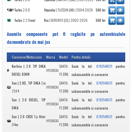
Turbo
2.0 D
Hyundai
|
TUCSON (JM)
| 2004-2026
500
lei
Turbo
2.2 Diesel
Kia
|
SORENTO (JC)
| 2002-2026
500
lei
Anumite componente pot fi regăsite pe autovehiculele
dezmembrate de mai jos
Caroserie/Motorizare
Marca
Model
Pentru detalii
Berlina | 2.0 TIP D4EA
SANTA
Sună la tel:
pentru
0742546511
HYUNDAI
DIESEL 83KW
FE (SM)
subansamble si caroserie
Suv | 2.0D, TIP D4EA
Cvc
SANTA
Sună la tel:
pentru
0742546511
HYUNDAI
2564
FE (SM)
subansamble si caroserie
Suv | 2.0 DIESEL, TIP
SANTA
Sună la tel:
pentru
0742546511
HYUNDAI
D4EA
FE (SM)
subansamble si caroserie
Suv | 2.0 CRDI
Tip Motor
SANTA
Sună la tel:
pentru
0742546511
HYUNDAI
D4ea
FE (SM)
subansamble si caroserie