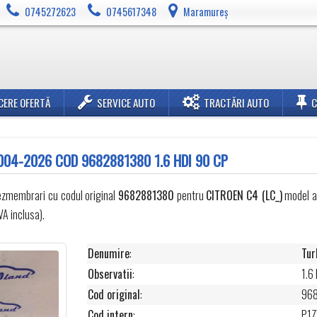
0745272623
0745617348
Maramureș
CERE OFERTĂ
SERVICE AUTO
TRACTĂRI AUTO
004-2026 COD 9682881380 1.6 HDI 90 CP
dezmembrari cu codul original
9682881380
pentru
CITROEN
C4 (LC_)
model au
A inclusa).
Denumire
:
Tur
Observatii
:
1.6
Cod original
:
96
Cod intern
:
P1Z