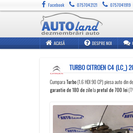
Facebook
0757042121
0757041919
ACASĂ
DESPRE NOI
TURBO CITROEN C4 (LC_) 2
Cumpara
Turbo
(1.6 HDI 90 CP) piesa auto din 
garantie de 180 de zile
la
pretul de 700 lei
(TV