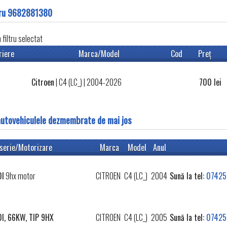
tru 9682881380
filtru selectat
riere
Marca/Model
Cod
Preţ
Citroen
|
C4 (LC_)
| 2004-2026
700
lei
autovehiculele dezmembrate de mai jos
serie/Motorizare
Marca
Model
Anul
DI
9hx motor
CITROEN
C4 (LC_)
2004
Sună la tel:
07425
DI, 66KW, TIP 9HX
CITROEN
C4 (LC_)
2005
Sună la tel:
07425