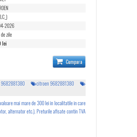
ROEN
(LC_)
04-2026
 de zile
 lei
Cumpara
en 9682881380
citroen 9682881380
valoare mai mare de 300 lei in localitatile in care
tor, alternator etc.). Preturile afisate contin TVA