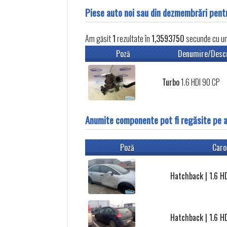
Piese auto noi sau din dezmembrări pen
Am găsit
1
rezultate în
1,3593750
secunde cu un 
Poză
Denumire/Desc
Turbo
1.6 HDI 90 CP
Anumite componente pot fi regăsite pe 
Poză
Caro
Hatchback | 1.6 H
Hatchback | 1.6 H