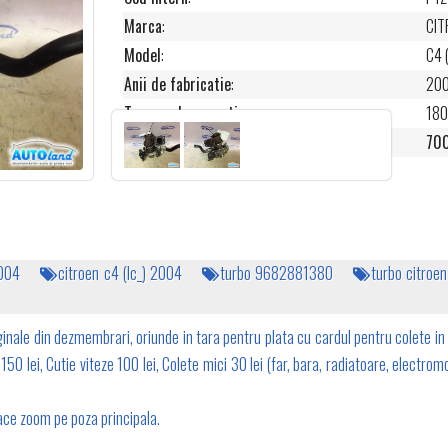
Marca
:
CIT
Model
:
C4 
Anii de fabricatie
:
20
Termen de garantie
:
180
Pret
:
700
2004
citroen c4 (lc_) 2004
turbo 9682881380
turbo citro
inale din dezmembrari, oriunde in tara pentru plata cu cardul pentru colete in 
50 lei, Cutie viteze 100 lei, Colete mici 30 lei (far, bara, radiatoare, electromo
 face zoom pe poza principala.