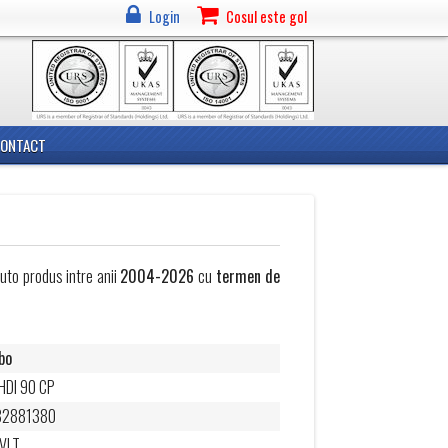
Login
Cosul este gol
CONTACT
to produs intre anii
2004-2026
cu
termen de
bo
 HDI 90 CP
82881380
VLT