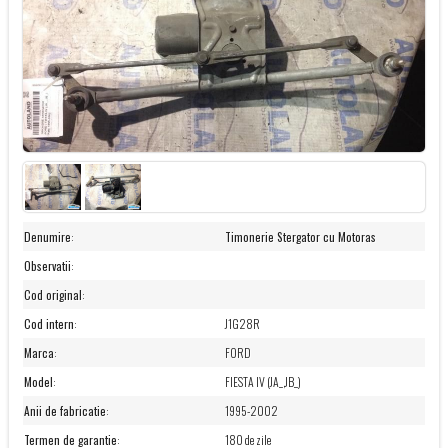
Denumire
:
Timonerie Stergator cu Motoras
Observatii
:
Cod original
:
Cod intern
:
J1G28R
Marca
:
FORD
Model
:
FIESTA IV (JA_,JB_)
Anii de fabricatie
:
1995-2002
Termen de garantie
:
180 de zile