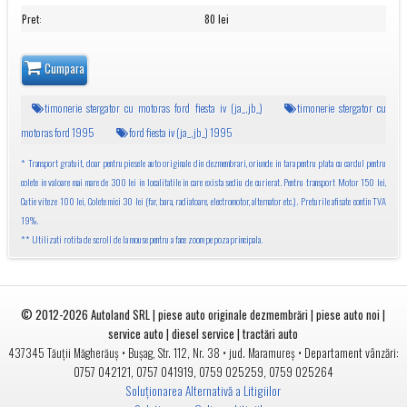
Pret
:
80 lei
Cumpara
timonerie stergator cu motoras ford fiesta iv (ja_,jb_)
timonerie stergator cu
motoras ford 1995
ford fiesta iv (ja_,jb_) 1995
* Transport gratuit, doar pentru piesele auto originale din dezmembrari, oriunde in tara pentru plata cu cardul pentru
colete in valoare mai mare de 300 lei in localitatile in care exista sediu de curierat. Pentru transport Motor 150 lei,
Cutie viteze 100 lei, Colete mici 30 lei (far, bara, radiatoare, electromotor, alternator etc.). Preturile afisate contin TVA
19%.
** Utilizati rotita de scroll de la mouse pentru a face zoom pe poza principala.
© 2012-2026
Autoland SRL | piese auto originale dezmembrări | piese auto noi |
service auto | diesel service | tractări auto
•
• jud.
• Departament vânzări:
437345
Tăuții Măgherăuș
Bușag, Str. 112, Nr. 38
Maramureș
0757 042121
,
0757 041919
,
0759 025259
,
0759 025264
Soluționarea Alternativă a Litigiilor