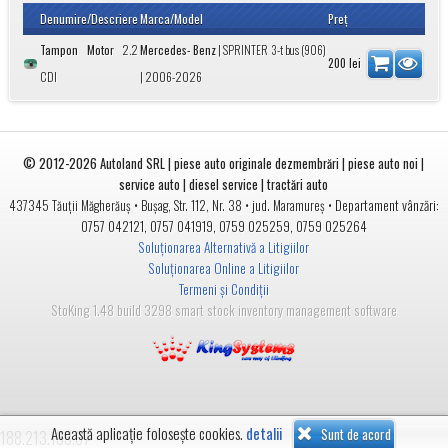
Denumire/Descriere
Marca/Model
Preţ
Tampon Motor
2.2
Mercedes- Benz
|
SPRINTER 3-t bus (906)
200
lei
CDI
| 2006-2026
© 2012-2026
Autoland SRL | piese auto originale dezmembrări | piese auto noi |
service auto | diesel service | tractări auto
•
• jud.
• Departament vânzări:
437345
Tăuții Măgherăuș
Bușag, Str. 112, Nr. 38
Maramureș
0757 042121
,
0757 041919
,
0759 025259
,
0759 025264
Soluționarea Alternativă a Litigiilor
Soluționarea Online a Litigiilor
Termeni și Condiții
StoKing 1.48 build 3298 smart stock inventory management software
Această aplicație folosește cookies.
detalii
Sunt de acord
188.213.133.67