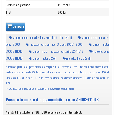
Termen de garantie
:
180 de zile
Pret
:
200 lei
Cumpara
tampon motor mercedes-benz sprinter 3-t bus (906)
tampon motor mercedes-
benz 2006
mercedes-benz sprinter 3-t bus (906) 2006
tampon motor
a9062411013
tampon motor mercedes-benz a9062411013
mercedes-benz
a9062411013
tampon motor 2.2 cdi
mercedes-benz 2.2 cdi
* Transport gratuit, doar pentru piesele auto originale din dezmembrari, oriunde in tara pentru plata cu cardul pentru
colete in valoare mai mare de 300 lei in localitatile in care exista sediu de curierat. Pentru transport Motor 150 lei,
Cutie viteze 100 lei, Colete mici 30 lei (far, bara, radiatoare, electromotor, alternator etc.). Preturile afisate contin TVA
19%.
** Utilizati rotita de scroll de la mouse pentru a face zoom pe poza principala.
Piese auto noi sau din dezmembrări pentru A9062411013
Am găsit
rezultate în
secunde cu un filtru selectat
1
1,3671880