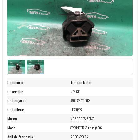
Denumire
:
Tampon Motor
Observatii
:
2.2 CDI
Cod original
:
A9062411013
Cod intern
:
PDSQY8
Marca
:
MERCEDES-BENZ
Model
:
SPRINTER 3-t bus (906)
Anii de fabricatie
:
2006-2026