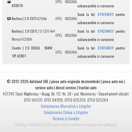
OPEL
INSIGNIA
A20DTH
subansamble si caroserie
Sună la tel:
pentru
0742546511
Berlina | 2.0 CDTI
A20dte
OPEL
INSIGNIA
subansamble si caroserie
Berlina | 2.0 CDTI
2.0 CDTI 4x4
Sună la tel:
pentru
0742546511
OPEL
INSIGNIA
Manual A20dth
subansamble si caroserie
Combi | 2.0 DIESEL , 96KW ,
Sună la tel:
pentru
0742546511
OPEL
INSIGNIA
TIP A20DT
subansamble si caroserie
© 2012-2026
Autoland SRL | piese auto originale dezmembrări | piese auto noi |
service auto | diesel service | tractări auto
•
• jud.
• Departament vânzări:
437345
Tăuții Măgherăuș
Bușag, Str. 112, Nr. 38
Maramureș
0757 042121
,
0757 041919
,
0759 025259
,
0759 025264
Soluționarea Alternativă a Litigiilor
Soluționarea Online a Litigiilor
Termeni și Condiții
StoKing 1.48 build 3298 smart stock inventory management software