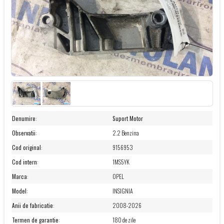
Denumire
:
Suport Motor
Observatii
:
2.2 Benzina
Cod original
:
9156953
Cod intern
:
1MS5YK
Marca
:
OPEL
Model
:
INSIGNIA
Anii de fabricatie
:
2008-2026
Termen de garantie
:
180 de zile