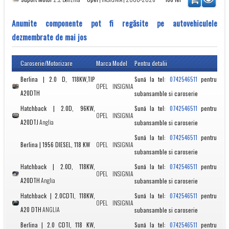
Anumite componente pot fi regăsite pe autovehiculele
dezmembrate de mai jos
Caroserie/Motorizare
Marca
Model
Pentru detalii
Berlina | 2.0 D, 118KW,TIP
Sună la tel:
pentru
0742546511
OPEL
INSIGNIA
A20DTH
subansamble si caroserie
Hatchback | 2.0D, 96KW,
Sună la tel:
pentru
0742546511
OPEL
INSIGNIA
A20DTJ
Anglia
subansamble si caroserie
Sună la tel:
pentru
0742546511
Berlina | 1956 DIESEL, 118 KW
OPEL
INSIGNIA
subansamble si caroserie
Hatchback | 2.0D, 118KW,
Sună la tel:
pentru
0742546511
OPEL
INSIGNIA
A20DTH
Anglia
subansamble si caroserie
Hatchback | 2.0CDTI, 118KW,
Sună la tel:
pentru
0742546511
OPEL
INSIGNIA
A20 DTH
ANGLIA
subansamble si caroserie
Berlina | 2.0 CDTI, 118 KW,
Sună la tel:
pentru
0742546511