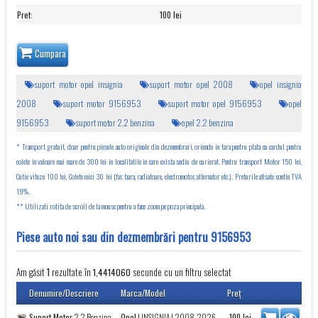
Pret
:
100 lei
Cumpara
suport motor opel insignia
suport motor opel 2008
opel insignia
2008
suport motor 9156953
suport motor opel 9156953
opel
9156953
suport motor 2.2 benzina
opel 2.2 benzina
* Transport gratuit, doar pentru piesele auto originale din dezmembrari, oriunde in tara pentru plata cu cardul pentru
colete in valoare mai mare de 300 lei in localitatile in care exista sediu de curierat. Pentru transport Motor 150 lei,
Cutie viteze 100 lei, Colete mici 30 lei (far, bara, radiatoare, electromotor, alternator etc.). Preturile afisate contin TVA
19%.
** Utilizati rotita de scroll de la mouse pentru a face zoom pe poza principala.
Piese auto noi sau din dezmembrări pentru 9156953
Am găsit
rezultate în
secunde cu un filtru selectat
1
1,4414060
Denumire/Descriere
Marca/Model
Preţ
Suport Motor
2.2 Benzina
Opel
|
INSIGNIA
| 2008-2026
100
lei