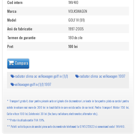
Cod intern
:
1NV4I0
Marca
:
VOLKSWAGEN
Model
:
GOLF IV (1J1)
Anii de fabricatie
:
1997-2005
Termen de garantie
:
180 de zile
Pret
:
100 lei
Cumpara
radiator clima ac volkswagen golf iv (1j1)
radiator clima ac volkswagen 1997
volkswagen golf iv (1j1) 1997
* Transport gratuit, doar pentru piesele auto originale din dezmembrari, oriunde in tara pentru plata cu cardul pentru
colete in valoare mai mare de 300 lei in localitatile in care exista sediu de curierat. Pentru transport Motor 150 lei,
Cutie viteze 100 lei, Colete mici 30 lei (far, bara, radiatoare, electromotor, alternator etc.).
**Preturile afisate contin TVA 19%.
** Puteti solicita poze ale acestei piese auto dezmembrate telefonand la 0745 272623 si comunicand codul 1NV4I0.