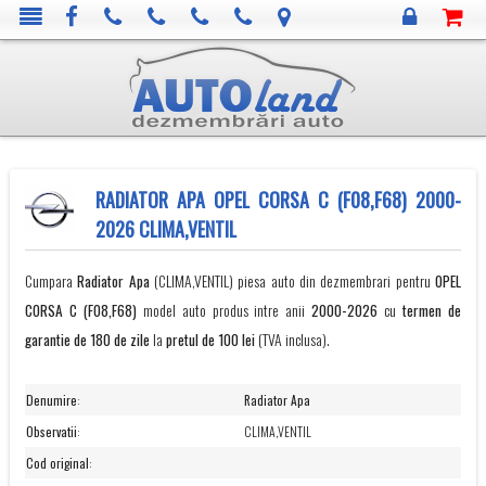
RADIATOR APA OPEL CORSA C (F08,F68) 2000-
2026 CLIMA,VENTIL
Cumpara
Radiator Apa
(CLIMA,VENTIL) piesa auto din dezmembrari pentru
OPEL
CORSA C (F08,F68)
model auto produs intre anii
2000-2026
cu
termen de
garantie de 180 de zile
la
pretul de 100 lei
(TVA inclusa).
Denumire
:
Radiator Apa
Observatii
:
CLIMA,VENTIL
Cod original
: