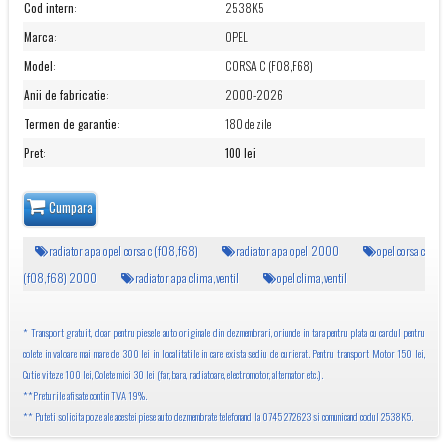
Cod intern
:
2538K5
Marca
:
OPEL
Model
:
CORSA C (F08,F68)
Anii de fabricatie
:
2000-2026
Termen de garantie
:
180 de zile
Pret
:
100 lei
Cumpara
radiator apa opel corsa c (f08,f68)
radiator apa opel 2000
opel corsa c
(f08,f68) 2000
radiator apa clima,ventil
opel clima,ventil
* Transport gratuit, doar pentru piesele auto originale din dezmembrari, oriunde in tara pentru plata cu cardul pentru
colete in valoare mai mare de 300 lei in localitatile in care exista sediu de curierat. Pentru transport Motor 150 lei,
Cutie viteze 100 lei, Colete mici 30 lei (far, bara, radiatoare, electromotor, alternator etc.).
**Preturile afisate contin TVA 19%.
** Puteti solicita poze ale acestei piese auto dezmembrate telefonand la 0745 272623 si comunicand codul 2538K5.