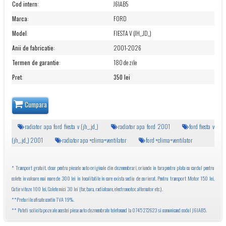
Cod intern
:
J6IAB5
Marca
:
FORD
Model
:
FIESTA V (JH_,JD_)
Anii de fabricatie
:
2001-2026
Termen de garantie
:
180 de zile
Pret
:
350 lei
Cumpara
radiator apa ford fiesta v (jh_,jd_)
radiator apa ford 2001
ford fiesta v
(jh_,jd_) 2001
radiator apa +clima+ventilator
ford +clima+ventilator
* Transport gratuit, doar pentru piesele auto originale din dezmembrari, oriunde in tara pentru plata cu cardul pentru
colete in valoare mai mare de 300 lei in localitatile in care exista sediu de curierat. Pentru transport Motor 150 lei,
Cutie viteze 100 lei, Colete mici 30 lei (far, bara, radiatoare, electromotor, alternator etc.).
**Preturile afisate contin TVA 19%.
** Puteti solicita poze ale acestei piese auto dezmembrate telefonand la 0745 272623 si comunicand codul J6IAB5.