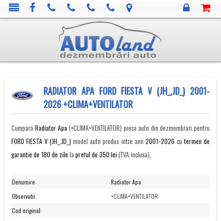
RADIATOR APA FORD FIESTA V (JH_,JD_) 2001-
2026 +CLIMA+VENTILATOR
Cumpara
Radiator Apa
(+CLIMA+VENTILATOR) piesa auto din dezmembrari pentru
FORD
FIESTA V (JH_,JD_)
model auto produs intre anii
2001-2026
cu
termen de
garantie de 180 de zile
la
pretul de 350 lei
(TVA inclusa).
Denumire
:
Radiator Apa
Observatii
:
+CLIMA+VENTILATOR
Cod original
: