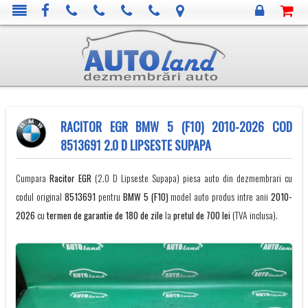
RACITOR EGR BMW 5 (F10) 2010-2026 COD
8513691 2.0 D LIPSESTE SUPAPA
Cumpara
Racitor EGR
(2.0 D Lipseste Supapa) piesa auto din dezmembrari cu
codul original
8513691
pentru
BMW
5 (F10)
model auto produs intre anii
2010-
2026
cu
termen de garantie de 180 de zile
la
pretul de 700 lei
(TVA inclusa).