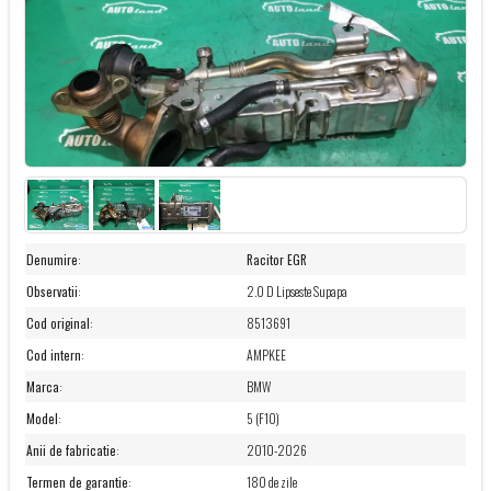
Denumire
:
Racitor EGR
Observatii
:
2.0 D Lipseste Supapa
Cod original
:
8513691
Cod intern
:
AMPKEE
Marca
:
BMW
Model
:
5 (F10)
Anii de fabricatie
:
2010-2026
Termen de garantie
:
180 de zile