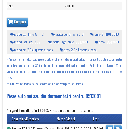
Pret
:
700 lei
Cumpara
racitor egr bmw 5 (f10)
racitor egr bmw 2010
bmw 5 (f10) 2010
racitor egr 8513691
racitor egr bmw 8513691
bmw 8513691
racitor egr 2.0 d lipseste supapa
bmw 2.0 d lipseste supapa
* Transport gratuit, doar pentru piesele auto originale din dezmembrari, oriunde in tara pentru plata cu cardul pentru
colete in valoare mai mare de 300 lei in localitatile in care exista sediu de curierat. Pentru transport Motor 150 lei,
Cutie viteze 100 lei, Colete mici 30 lei (far, bara, radiatoare, electromotor, alternator etc.). Preturile afisate contin TVA
19%.
** Utilizati rotita de scroll de la mouse pentru a face zoom pe poza principala.
Piese auto noi sau din dezmembrări pentru 8513691
Am găsit
rezultate în
secunde cu un filtru selectat
1
1,6093750
Denumire/Descriere
Marca/Model
Preţ
Racitor EGR
2.0 D Lipseste Supapa
BMW
|
5 (F10)
| 2010-2026
700
lei