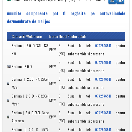
Anumite componente pot fi regăsite pe autovehiculele
dezmembrate de mai jos
Caroserie/Motorizare
Marca
Model
Pentru detalii
Berlina | 2.0 DIESEL 135
5
Sună la tel:
pentru
0742546511
BMW
KW
(F10)
subansamble si caroserie
5
Sună la tel:
pentru
0742546511
Berlina | 2.0 D
BMW
(F10)
subansamble si caroserie
Berlina | 2.0D
N47d20o1
5
Sună la tel:
pentru
0742546511
BMW
Motor
(F10)
subansamble si caroserie
Berlina | 2.0 D
N47d20o1
5
Sună la tel:
pentru
0742546511
BMW
Motor
(F10)
subansamble si caroserie
Berlina | 3.0 DIESEL
Cutie
5
Sună la tel:
pentru
0742546511
BMW
Automata
(F10)
subansamble si caroserie
Berlina | 3.0 D N57Z
5
Sună la tel:
pentru
0742546511