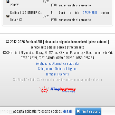
BMW
230KW
(F10)
subansamble si caroserie
Berlina | 3.0 BENZINA
Cod
5
Sună la tel:
pentru
0742546511
BMW
Motor N53
(F10)
subansamble si caroserie
© 2012-2026
Autoland SRL | piese auto originale dezmembrări | piese auto noi |
service auto | diesel service | tractări auto
•
• jud.
• Departament vânzări:
437345
Tăuții Măgherăuș
Bușag, Str. 112, Nr. 38
Maramureș
0757 042121
,
0757 041919
,
0759 025259
,
0759 025264
Soluționarea Alternativă a Litigiilor
Soluționarea Online a Litigiilor
Termeni și Condiții
StoKing 1.48 build 3298 smart stock inventory management software
Această aplicație folosește cookies.
detalii
Sunt de acord
188.213.133.67