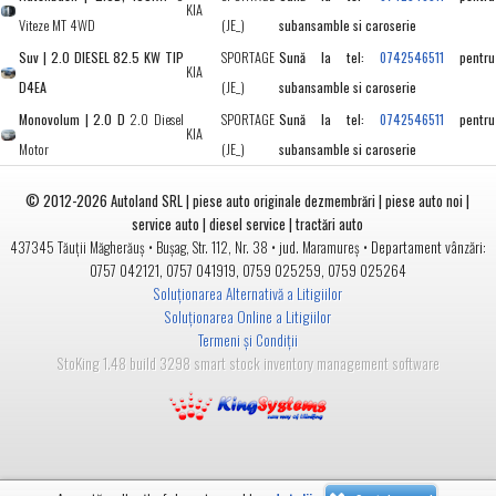
KIA
Viteze MT 4WD
(JE_)
subansamble si caroserie
Suv | 2.0 DIESEL 82.5 KW TIP
SPORTAGE
Sună la tel:
pentru
0742546511
KIA
D4EA
(JE_)
subansamble si caroserie
Monovolum | 2.0 D
2.0 Diesel
SPORTAGE
Sună la tel:
pentru
0742546511
KIA
Motor
(JE_)
subansamble si caroserie
© 2012-2026
Autoland SRL | piese auto originale dezmembrări | piese auto noi |
service auto | diesel service | tractări auto
•
• jud.
• Departament vânzări:
437345
Tăuții Măgherăuș
Bușag, Str. 112, Nr. 38
Maramureș
0757 042121
,
0757 041919
,
0759 025259
,
0759 025264
Soluționarea Alternativă a Litigiilor
Soluționarea Online a Litigiilor
Termeni și Condiții
StoKing 1.48 build 3298 smart stock inventory management software