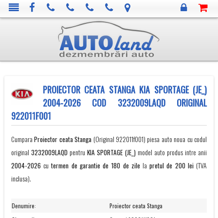
PROIECTOR CEATA STANGA KIA SPORTAGE (JE_)
2004-2026 COD 3232009LAQD ORIGINAL
922011F001
Cumpara
Proiector ceata Stanga
(Original 922011f001) piesa auto noua cu codul
original
3232009LAQD
pentru
KIA
SPORTAGE (JE_)
model auto produs intre anii
2004-2026
cu
termen de garantie de 180 de zile
la
pretul de 200 lei
(TVA
inclusa).
Denumire
:
Proiector ceata Stanga