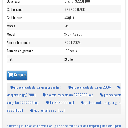
Observatii
:
Original 922011f001
Cod original
:
3232009LAQD
Cod intern
:
A3QLJ9
Marca
:
KIA
Model
:
SPORTAGE (JE_)
Anii de fabricatie
:
2004-2026
Termen de garantie
:
180 de zile
Pret
:
200 lei
Cumpara
proiector ceata stanga kia sportage (je_)
proiector ceata stanga kia 2004
kia sportage (je_) 2004
proiector ceata stanga 3232009laqd
proiector ceata
stanga kia 3232009laqd
kia 3232009laqd
proiector ceata stanga original
922011f001
kia original 922011f001
* Transport gratuit, doar pentru piesele auto originale din dezmembrari, oriunde in tara pentru plata cu cardul pentru