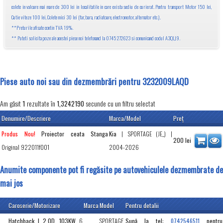
colete in valoare mai mare de 300 lei in localitatile in care exista sediu de curierat. Pentru transport Motor 150 lei,
Cutie viteze 100 lei, Colete mici 30 lei (far, bara, radiatoare, electromotor, alternator etc.).
**Preturile afisate contin TVA 19%.
** Puteti solicita poze ale acestei piese noi telefonand la 0745 272623 si comunicand codul A3QLJ9.
Piese auto noi sau din dezmembrări pentru 3232009LAQD
Am găsit
rezultate în
secunde cu un filtru selectat
1
1,3242190
Denumire/Descriere
Marca/Model
Preţ
Proiector ceata Stanga
Kia
|
SPORTAGE (JE_)
|
Produs Nou!
200
lei
Original 922011f001
2004-2026
Anumite componente pot fi regăsite pe autovehiculele dezmembrate de
mai jos
Caroserie/Motorizare
Marca
Model
Pentru detalii
Hatchback | 2.0D, 103KW
6
SPORTAGE
Sună la tel:
pentru
0742546511