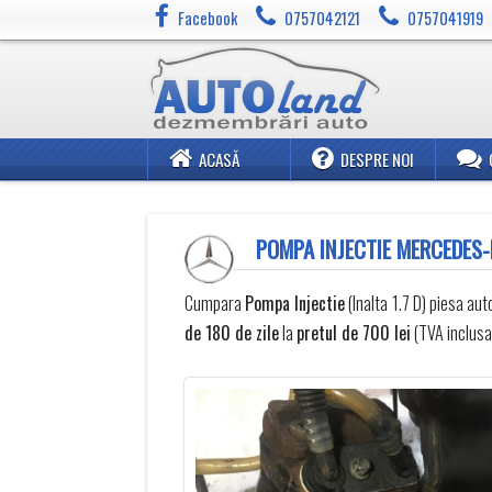
Facebook
0757042121
0757041919
ACASĂ
DESPRE NOI
POMPA INJECTIE MERCEDES-
Cumpara
Pompa Injectie
(Inalta 1.7 D) piesa a
de 180 de zile
la
pretul de 700 lei
(TVA inclusa