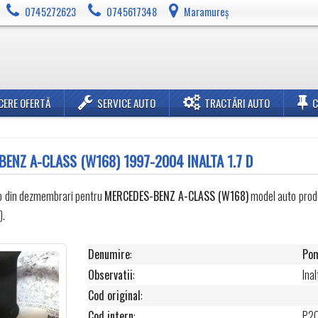
0745272623
0745617348
Maramureș
CERE OFERTĂ
SERVICE AUTO
TRACTĂRI AUTO
BENZ A-CLASS (W168) 1997-2004 INALTA 1.7 D
uto din dezmembrari pentru
MERCEDES-BENZ
A-CLASS (W168)
model auto produ
).
Denumire
:
Pom
Observatii
:
Inal
Cod original
:
Cod intern
:
P2Q