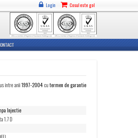
Login
Cosul este gol
CONTACT
s intre anii
1997-2004
cu
termen de garantie
pa Injectie
ta 1.7 D
FEJ