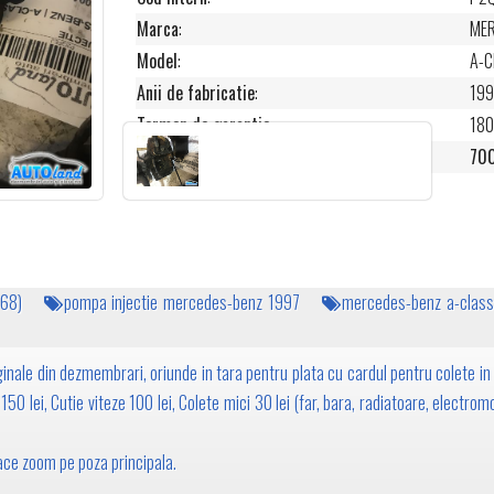
Marca
:
MER
Model
:
A-C
Anii de fabricatie
:
19
Termen de garantie
:
180
Pret
:
700
168)
pompa injectie mercedes-benz 1997
mercedes-benz a-class
inale din dezmembrari, oriunde in tara pentru plata cu cardul pentru colete in 
50 lei, Cutie viteze 100 lei, Colete mici 30 lei (far, bara, radiatoare, electromo
 face zoom pe poza principala.