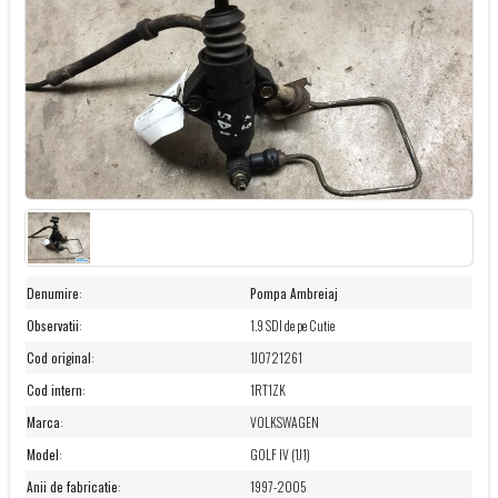
Denumire
:
Pompa Ambreiaj
Observatii
:
1.9 SDI de pe Cutie
Cod original
:
1J0721261
Cod intern
:
1RT1ZK
Marca
:
VOLKSWAGEN
Model
:
GOLF IV (1J1)
Anii de fabricatie
:
1997-2005