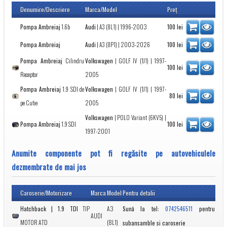
Denumire/Descriere
Marca/Model
Preţ
Pompa Ambreiaj
1.6b
Audi
|
A3 (8L1)
| 1996-2003
100
lei
Pompa Ambreiaj
Audi
|
A3 (8P1)
| 2003-2026
100
lei
Pompa Ambreiaj
Cilindru
Volkswagen
|
GOLF IV (1J1)
| 1997-
100
lei
Receptor
2005
Pompa Ambreiaj
1.9 SDI de
Volkswagen
|
GOLF IV (1J1)
| 1997-
80
lei
pe Cutie
2005
Volkswagen
|
POLO Variant (6KV5)
|
Pompa Ambreiaj
1.9 SDI
100
lei
1997-2001
Anumite componente pot fi regăsite pe autovehiculele
dezmembrate de mai jos
Caroserie/Motorizare
Marca
Model
Pentru detalii
Hatchback | 1.9 TDI
TIP
A3
Sună la tel:
pentru
0742546511
AUDI
MOTOR ATD
(8L1)
subansamble si caroserie