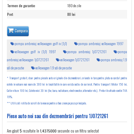
Termen de garantie
:
180 de zile
Pret
:
80 lei
Cumpara
pompa ambreiaj volkswagen golf iv (1j1)
pompa ambreiaj volkswagen 1997
volkswagen golf iv (1j1) 1997
pompa ambreiaj 1j0721261
pompa
ambreiaj volkswagen 1j0721261
volkswagen 1j0721261
pompa ambreiaj 1.9
sdi de pe cutie
volkswagen 1.9 sdi de pe cutie
* Transport gratuit, doar pentru piesele auto originale din dezmembrari, oriunde in tara pentru plata cu cardul pentru
colete in valoare mai mare de 300 lei in localitatile in care exista sediu de curierat. Pentru transport Motor 150 lei,
Cutie viteze 100 lei, Colete mici 30 lei (far, bara, radiatoare, electromotor, alternator etc.). Preturile afisate contin TVA
19%.
** Utilizati rotita de scroll de la mouse pentru a face zoom pe poza principala.
Piese auto noi sau din dezmembrări pentru 1J0721261
Am găsit
rezultate în
secunde cu un filtru selectat
5
1,4375000