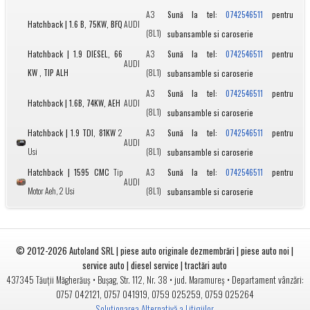
A3
Sună la tel:
pentru
0742546511
Hatchback | 1.6 B, 75KW, BFQ
AUDI
(8L1)
subansamble si caroserie
Hatchback | 1.9 DIESEL, 66
A3
Sună la tel:
pentru
0742546511
AUDI
KW , TIP ALH
(8L1)
subansamble si caroserie
A3
Sună la tel:
pentru
0742546511
Hatchback | 1.6B, 74KW, AEH
AUDI
(8L1)
subansamble si caroserie
Hatchback | 1.9 TDI, 81KW
2
A3
Sună la tel:
pentru
0742546511
AUDI
Usi
(8L1)
subansamble si caroserie
Hatchback | 1595 CMC
Tip
A3
Sună la tel:
pentru
0742546511
AUDI
Motor Aeh, 2 Usi
(8L1)
subansamble si caroserie
© 2012-2026
Autoland SRL | piese auto originale dezmembrări | piese auto noi |
service auto | diesel service | tractări auto
•
• jud.
• Departament vânzări:
437345
Tăuții Măgherăuș
Bușag, Str. 112, Nr. 38
Maramureș
0757 042121
,
0757 041919
,
0759 025259
,
0759 025264
Soluționarea Alternativă a Litigiilor