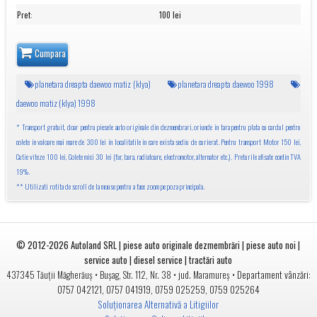
Pret
:
100 lei
Cumpara
planetara dreapta daewoo matiz (klya)
planetara dreapta daewoo 1998
daewoo matiz (klya) 1998
* Transport gratuit, doar pentru piesele auto originale din dezmembrari, oriunde in tara pentru plata cu cardul pentru
colete in valoare mai mare de 300 lei in localitatile in care exista sediu de curierat. Pentru transport Motor 150 lei,
Cutie viteze 100 lei, Colete mici 30 lei (far, bara, radiatoare, electromotor, alternator etc.). Preturile afisate contin TVA
19%.
** Utilizati rotita de scroll de la mouse pentru a face zoom pe poza principala.
© 2012-2026
Autoland SRL | piese auto originale dezmembrări | piese auto noi |
service auto | diesel service | tractări auto
•
• jud.
• Departament vânzări:
437345
Tăuții Măgherăuș
Bușag, Str. 112, Nr. 38
Maramureș
0757 042121
,
0757 041919
,
0759 025259
,
0759 025264
Soluționarea Alternativă a Litigiilor