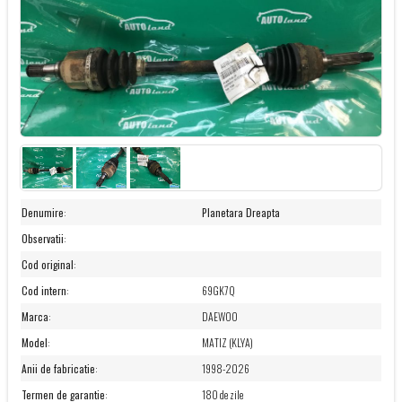
Denumire
:
Planetara Dreapta
Observatii
:
Cod original
:
Cod intern
:
69GK7Q
Marca
:
DAEWOO
Model
:
MATIZ (KLYA)
Anii de fabricatie
:
1998-2026
Termen de garantie
:
180 de zile