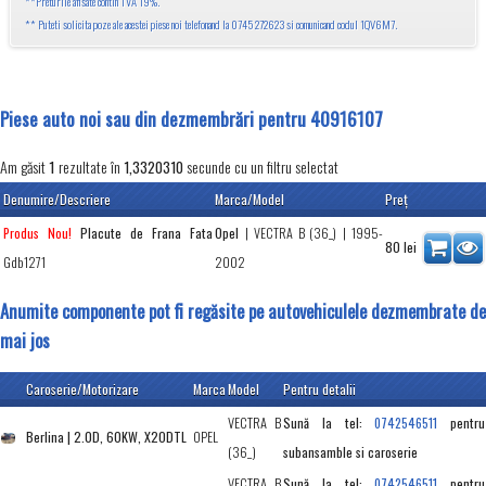
**Preturile afisate contin TVA 19%.
** Puteti solicita poze ale acestei piese noi telefonand la 0745 272623 si comunicand codul 1QV6M7.
Piese auto noi sau din dezmembrări pentru 40916107
Am găsit
rezultate în
secunde cu un filtru selectat
1
1,3320310
Denumire/Descriere
Marca/Model
Preţ
Placute de Frana Fata
Opel
|
VECTRA B (36_)
| 1995-
Produs Nou!
80
lei
Gdb1271
2002
Anumite componente pot fi regăsite pe autovehiculele dezmembrate de
mai jos
Caroserie/Motorizare
Marca
Model
Pentru detalii
VECTRA B
Sună la tel:
pentru
0742546511
Berlina | 2.0D, 60KW, X20DTL
OPEL
(36_)
subansamble si caroserie
VECTRA B
Sună la tel:
pentru
0742546511