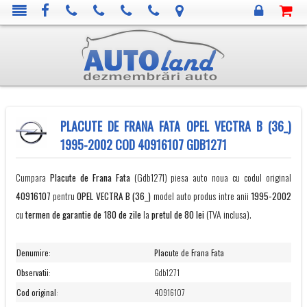
PLACUTE DE FRANA FATA OPEL VECTRA B (36_)
1995-2002 COD 40916107 GDB1271
Cumpara
Placute de Frana Fata
(Gdb1271) piesa auto noua cu codul original
40916107
pentru
OPEL
VECTRA B (36_)
model auto produs intre anii
1995-2002
cu
termen de garantie de 180 de zile
la
pretul de 80 lei
(TVA inclusa).
Denumire
:
Placute de Frana Fata
Observatii
:
Gdb1271
Cod original
:
40916107