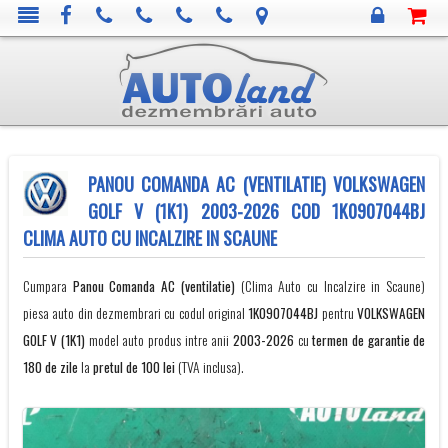
PANOU COMANDA AC (VENTILATIE) VOLKSWAGEN
GOLF V (1K1) 2003-2026 COD 1K0907044BJ
CLIMA AUTO CU INCALZIRE IN SCAUNE
Cumpara
Panou Comanda AC (ventilatie)
(Clima Auto cu Incalzire in Scaune)
piesa auto din dezmembrari cu codul original
1K0907044BJ
pentru
VOLKSWAGEN
GOLF V (1K1)
model auto produs intre anii
2003-2026
cu
termen de garantie de
180 de zile
la
pretul de 100 lei
(TVA inclusa).