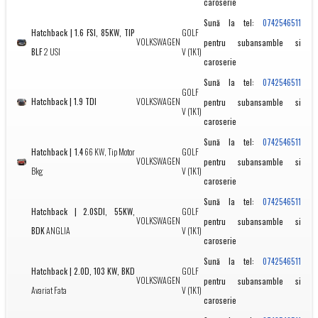
caroserie
Sună la tel:
0742546511
Hatchback | 1.6 FSI, 85KW, TIP
GOLF
VOLKSWAGEN
pentru subansamble si
BLF
2 USI
V (1K1)
caroserie
Sună la tel:
0742546511
GOLF
Hatchback | 1.9 TDI
VOLKSWAGEN
pentru subansamble si
V (1K1)
caroserie
Sună la tel:
0742546511
Hatchback | 1.4
66 KW, Tip Motor
GOLF
VOLKSWAGEN
pentru subansamble si
Bkg
V (1K1)
caroserie
Sună la tel:
0742546511
Hatchback | 2.0SDI, 55KW,
GOLF
VOLKSWAGEN
pentru subansamble si
BDK
ANGLIA
V (1K1)
caroserie
Sună la tel:
0742546511
Hatchback | 2.0D, 103 KW, BKD
GOLF
VOLKSWAGEN
pentru subansamble si
Avariat Fata
V (1K1)
caroserie