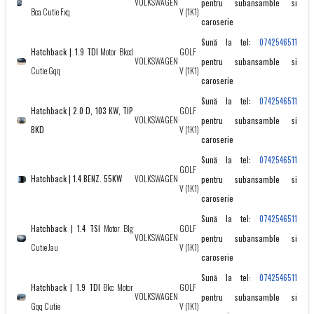
VOLKSWAGEN
pentru subansamble si
Bca Cutie Fxq
V (1K1)
caroserie
Sună la tel:
0742546511
Hatchback | 1.9 TDI
Motor Bkcd
GOLF
VOLKSWAGEN
pentru subansamble si
Cutie Gqq
V (1K1)
caroserie
Sună la tel:
0742546511
Hatchback | 2.0 D, 103 KW, TIP
GOLF
VOLKSWAGEN
pentru subansamble si
BKD
V (1K1)
caroserie
Sună la tel:
0742546511
GOLF
Hatchback | 1.4 BENZ. 55KW
VOLKSWAGEN
pentru subansamble si
V (1K1)
caroserie
Sună la tel:
0742546511
Hatchback | 1.4 TSI
Motor Blg
GOLF
VOLKSWAGEN
pentru subansamble si
Cutie Jau
V (1K1)
caroserie
Sună la tel:
0742546511
Hatchback | 1.9 TDI
Bkc Motor
GOLF
VOLKSWAGEN
pentru subansamble si
Gqq Cutie
V (1K1)