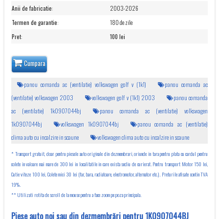
Anii de fabricatie
:
2003-2026
Termen de garantie
:
180 de zile
Pret
:
100 lei
Cumpara
panou comanda ac (ventilatie) volkswagen golf v (1k1)
panou comanda ac
(ventilatie) volkswagen 2003
volkswagen golf v (1k1) 2003
panou comanda
ac (ventilatie) 1k0907044bj
panou comanda ac (ventilatie) volkswagen
1k0907044bj
volkswagen 1k0907044bj
panou comanda ac (ventilatie)
clima auto cu incalzire in scaune
volkswagen clima auto cu incalzire in scaune
* Transport gratuit, doar pentru piesele auto originale din dezmembrari, oriunde in tara pentru plata cu cardul pentru
colete in valoare mai mare de 300 lei in localitatile in care exista sediu de curierat. Pentru transport Motor 150 lei,
Cutie viteze 100 lei, Colete mici 30 lei (far, bara, radiatoare, electromotor, alternator etc.). Preturile afisate contin TVA
19%.
** Utilizati rotita de scroll de la mouse pentru a face zoom pe poza principala.
Piese auto noi sau din dezmembrări pentru 1K0907044BJ