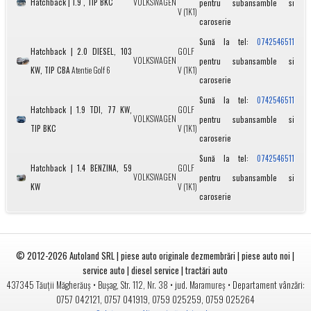
Hatchback | 1.9 , TIP BKC
VOLKSWAGEN
pentru subansamble si
V (1K1)
caroserie
Sună la tel:
0742546511
Hatchback | 2.0 DIESEL, 103
GOLF
VOLKSWAGEN
pentru subansamble si
KW, TIP CBA
Atentie Golf 6
V (1K1)
caroserie
Sună la tel:
0742546511
Hatchback | 1.9 TDI, 77 KW,
GOLF
VOLKSWAGEN
pentru subansamble si
TIP BKC
V (1K1)
caroserie
Sună la tel:
0742546511
Hatchback | 1.4 BENZINA, 59
GOLF
VOLKSWAGEN
pentru subansamble si
KW
V (1K1)
caroserie
© 2012-2026
Autoland SRL | piese auto originale dezmembrări | piese auto noi |
service auto | diesel service | tractări auto
•
• jud.
• Departament vânzări:
437345
Tăuții Măgherăuș
Bușag, Str. 112, Nr. 38
Maramureș
0757 042121
,
0757 041919
,
0759 025259
,
0759 025264