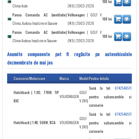
100
lei
Clima Auto
(1K1)
| 2003-2026
Panou Comanda AC (ventilatie)
Volkswagen
|
GOLF V
100
lei
Clima, Auto cu Incalzire in Scaune
(1K1)
| 2003-2026
Panou Comanda AC (ventilatie)
Volkswagen
|
GOLF V
100
lei
Clima Auto cu Incalzire in Scaune
(1K1)
| 2003-2026
Anumite componente pot fi regăsite pe autovehiculele
dezmembrate de mai jos
Caroserie/Motorizare
Marca
Model
Pentru detalii
Sună la tel:
0742546511
Hatchback | 1.9D, 77KW, TIP
GOLF
VOLKSWAGEN
pentru subansamble si
BXE
V (1K1)
caroserie
Sună la tel:
0742546511
GOLF
Hatchback | 1.4B, 55KW, BCA
VOLKSWAGEN
pentru subansamble si
V (1K1)
caroserie