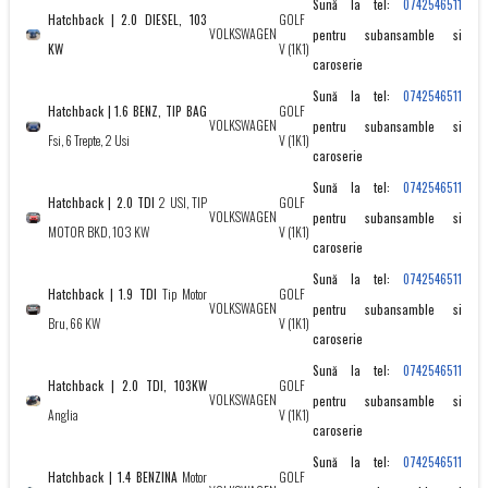
Sună la tel:
0742546511
Hatchback | 2.0 DIESEL, 103
GOLF
VOLKSWAGEN
pentru subansamble si
KW
V (1K1)
caroserie
Sună la tel:
0742546511
Hatchback | 1.6 BENZ, TIP BAG
GOLF
VOLKSWAGEN
pentru subansamble si
Fsi, 6 Trepte, 2 Usi
V (1K1)
caroserie
Sună la tel:
0742546511
Hatchback | 2.0 TDI
2 USI, TIP
GOLF
VOLKSWAGEN
pentru subansamble si
MOTOR BKD, 103 KW
V (1K1)
caroserie
Sună la tel:
0742546511
Hatchback | 1.9 TDI
Tip Motor
GOLF
VOLKSWAGEN
pentru subansamble si
Bru, 66 KW
V (1K1)
caroserie
Sună la tel:
0742546511
Hatchback | 2.0 TDI, 103KW
GOLF
VOLKSWAGEN
pentru subansamble si
Anglia
V (1K1)
caroserie
Sună la tel:
0742546511
Hatchback | 1.4 BENZINA
Motor
GOLF