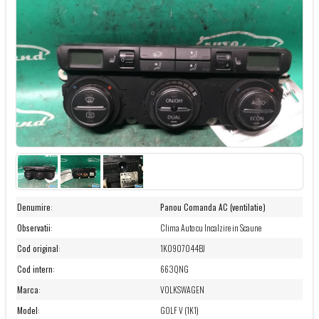
Denumire
:
Panou Comanda AC (ventilatie)
Observatii
:
Clima Auto cu Incalzire in Scaune
Cod original
:
1K0907044BJ
Cod intern
:
663QNG
Marca
:
VOLKSWAGEN
Model
:
GOLF V (1K1)