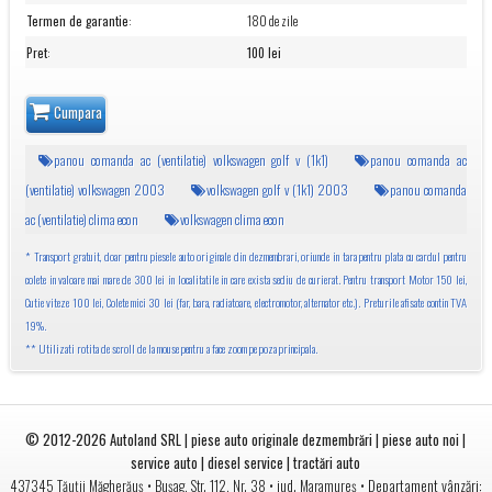
Termen de garantie
:
180 de zile
Pret
:
100 lei
Cumpara
panou comanda ac (ventilatie) volkswagen golf v (1k1)
panou comanda ac
(ventilatie) volkswagen 2003
volkswagen golf v (1k1) 2003
panou comanda
ac (ventilatie) clima econ
volkswagen clima econ
* Transport gratuit, doar pentru piesele auto originale din dezmembrari, oriunde in tara pentru plata cu cardul pentru
colete in valoare mai mare de 300 lei in localitatile in care exista sediu de curierat. Pentru transport Motor 150 lei,
Cutie viteze 100 lei, Colete mici 30 lei (far, bara, radiatoare, electromotor, alternator etc.). Preturile afisate contin TVA
19%.
** Utilizati rotita de scroll de la mouse pentru a face zoom pe poza principala.
© 2012-2026
Autoland SRL | piese auto originale dezmembrări | piese auto noi |
service auto | diesel service | tractări auto
•
• jud.
• Departament vânzări:
437345
Tăuții Măgherăuș
Bușag, Str. 112, Nr. 38
Maramureș