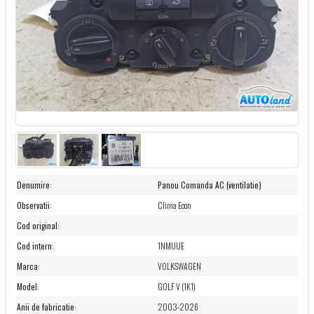
Denumire
:
Panou Comanda AC (ventilatie)
Observatii
:
Clima Econ
Cod original
:
Cod intern
:
1NMUUE
Marca
:
VOLKSWAGEN
Model
:
GOLF V (1K1)
Anii de fabricatie
:
2003-2026