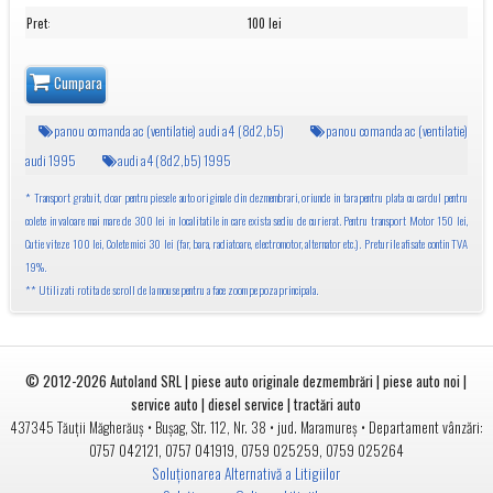
Pret
:
100 lei
Cumpara
panou comanda ac (ventilatie) audi a4 (8d2,b5)
panou comanda ac (ventilatie)
audi 1995
audi a4 (8d2,b5) 1995
* Transport gratuit, doar pentru piesele auto originale din dezmembrari, oriunde in tara pentru plata cu cardul pentru
colete in valoare mai mare de 300 lei in localitatile in care exista sediu de curierat. Pentru transport Motor 150 lei,
Cutie viteze 100 lei, Colete mici 30 lei (far, bara, radiatoare, electromotor, alternator etc.). Preturile afisate contin TVA
19%.
** Utilizati rotita de scroll de la mouse pentru a face zoom pe poza principala.
© 2012-2026
Autoland SRL | piese auto originale dezmembrări | piese auto noi |
service auto | diesel service | tractări auto
•
• jud.
• Departament vânzări:
437345
Tăuții Măgherăuș
Bușag, Str. 112, Nr. 38
Maramureș
0757 042121
,
0757 041919
,
0759 025259
,
0759 025264
Soluționarea Alternativă a Litigiilor