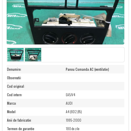
Denumire
:
Panou Comanda AC (ventilatie)
Observatii
:
Cod original
:
Cod intern
:
EA5JV4
Marca
:
AUDI
Model
:
A4 (8D2,B5)
Anii de fabricatie
:
1995-2000
Termen de garantie
:
180 de zile