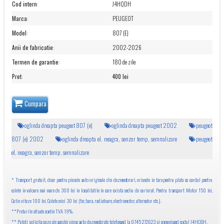
Cod intern
:
J4HQDH
Marca
:
PEUGEOT
Model
:
807 (E)
Anii de fabricatie
:
2002-2026
Termen de garantie
:
180 de zile
Pret
:
400 lei
Cumpara
oglinda dreapta peugeot 807 (e)
oglinda dreapta peugeot 2002
peugeot
807 (e) 2002
oglinda dreapta el, neagra, senzor temp, semnalizare
peugeot
el, neagra, senzor temp, semnalizare
* Transport gratuit, doar pentru piesele auto originale din dezmembrari, oriunde in tara pentru plata cu cardul pentru
colete in valoare mai mare de 300 lei in localitatile in care exista sediu de curierat. Pentru transport Motor 150 lei,
Cutie viteze 100 lei, Colete mici 30 lei (far, bara, radiatoare, electromotor, alternator etc.).
**Preturile afisate contin TVA 19%.
** Puteti solicita poze ale acestei piese auto dezmembrate telefonand la 0745 272623 si comunicand codul J4HQDH.