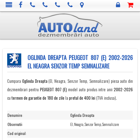
OGLINDA DREAPTA PEUGEOT 807 (E) 2002-2026
EL NEAGRA SENZOR TEMP SEMNALIZARE
Cumpara
Oglinda Dreapta
(El, Neagra, Senzor Temp, Semnalizare) piesa auto din
dezmembrari pentru
PEUGEOT
807 (E)
model auto produs intre anii
2002-2026
cu
termen de garantie de 180 de zile
la
pretul de 400 lei
(TVA inclusa).
Denumire
:
Oglinda Dreapta
Observatii
:
El, Neagra, Senzor Temp, Semnalizare
Cod original
: