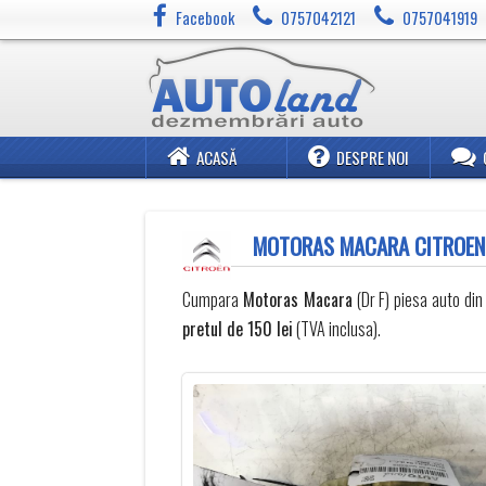
Facebook
0757042121
0757041919
ACASĂ
DESPRE NOI
MOTORAS MACARA CITROEN 
Cumpara
Motoras Macara
(Dr F) piesa auto di
pretul de 150 lei
(TVA inclusa).