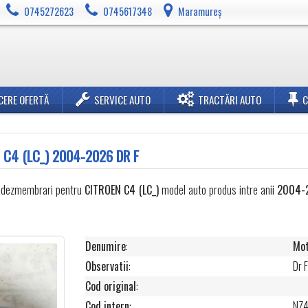
0745272623
0745617348
Maramureș
CERE OFERTĂ
SERVICE AUTO
TRACTĂRI AUTO
C4 (LC_) 2004-2026 DR F
n dezmembrari pentru
CITROEN
C4 (LC_)
model auto produs intre anii
2004-
Denumire
:
Mot
Observatii
:
Dr 
Cod original
:
Cod intern
:
NZ4