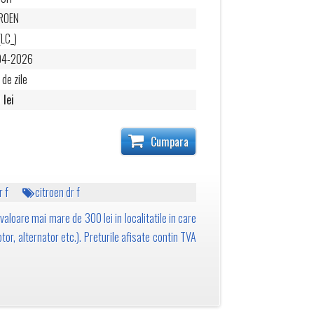
ROEN
(LC_)
04-2026
 de zile
 lei
Cumpara
 f
citroen dr f
valoare mai mare de 300 lei in localitatile in care
tor, alternator etc.). Preturile afisate contin TVA