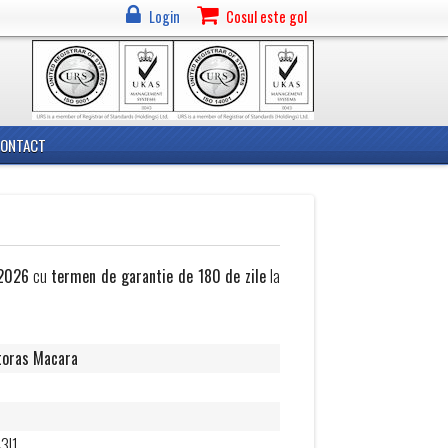
Login
Cosul este gol
CONTACT
2026
cu
termen de garantie de 180 de zile
la
oras Macara
F
3I1