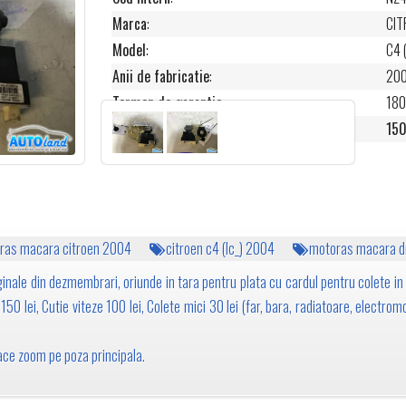
Marca
:
CIT
Model
:
C4 
Anii de fabricatie
:
20
Termen de garantie
:
180
Pret
:
150
ras macara citroen 2004
citroen c4 (lc_) 2004
motoras macara dr
inale din dezmembrari, oriunde in tara pentru plata cu cardul pentru colete in 
50 lei, Cutie viteze 100 lei, Colete mici 30 lei (far, bara, radiatoare, electromo
 face zoom pe poza principala.