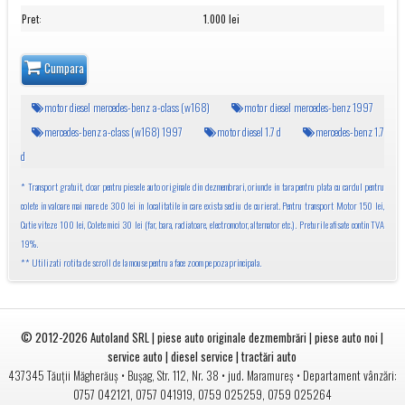
Pret
:
1.000 lei
Cumpara
motor diesel mercedes-benz a-class (w168)
motor diesel mercedes-benz 1997
mercedes-benz a-class (w168) 1997
motor diesel 1.7 d
mercedes-benz 1.7
d
* Transport gratuit, doar pentru piesele auto originale din dezmembrari, oriunde in tara pentru plata cu cardul pentru
colete in valoare mai mare de 300 lei in localitatile in care exista sediu de curierat. Pentru transport Motor 150 lei,
Cutie viteze 100 lei, Colete mici 30 lei (far, bara, radiatoare, electromotor, alternator etc.). Preturile afisate contin TVA
19%.
** Utilizati rotita de scroll de la mouse pentru a face zoom pe poza principala.
© 2012-2026
Autoland SRL | piese auto originale dezmembrări | piese auto noi |
service auto | diesel service | tractări auto
•
• jud.
• Departament vânzări:
437345
Tăuții Măgherăuș
Bușag, Str. 112, Nr. 38
Maramureș
0757 042121
,
0757 041919
,
0759 025259
,
0759 025264