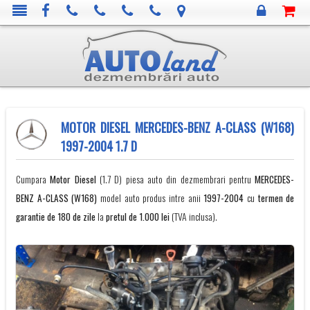
MOTOR DIESEL MERCEDES-BENZ A-CLASS (W168)
1997-2004 1.7 D
Cumpara
Motor Diesel
(1.7 D) piesa auto din dezmembrari pentru
MERCEDES-
BENZ
A-CLASS (W168)
model auto produs intre anii
1997-2004
cu
termen de
garantie de 180 de zile
la
pretul de 1.000 lei
(TVA inclusa).