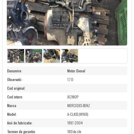
Denumire
:
Motor Diesel
Observatii
:
1.7 D
Cod original
:
Cod intern
:
J62M0P
Marca
:
MERCEDES-BENZ
Model
:
A-CLASS (W168)
Anii de fabricatie
:
1997-2004
Termen de garantie
:
180 de zile