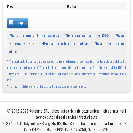
Pret
:
100 lei
Cumpara
macara geam land rover discovery i
macara geam land rover 1989
land
rover discovery i 1989
macara geam dr spate cu motoras
land rover dr spate cu
motoras
* Transport gratuit, doar pentru piesele auto originale din dezmembrari, oriunde in tara pentru plata cu cardul pentru
colete in valoare mai mare de 300 lei in localitatile in care exista sediu de curierat. Pentru transport Motor 150 lei,
Cutie viteze 100 lei, Colete mici 30 lei (far, bara, radiatoare, electromotor, alternator etc.). Preturile afisate contin TVA
19%.
** Utilizati rotita de scroll de la mouse pentru a face zoom pe poza principala.
© 2012-2026
Autoland SRL | piese auto originale dezmembrări | piese auto noi |
service auto | diesel service | tractări auto
•
• jud.
• Departament vânzări:
437345
Tăuții Măgherăuș
Bușag, Str. 112, Nr. 38
Maramureș
0757 042121
,
0757 041919
,
0759 025259
,
0759 025264