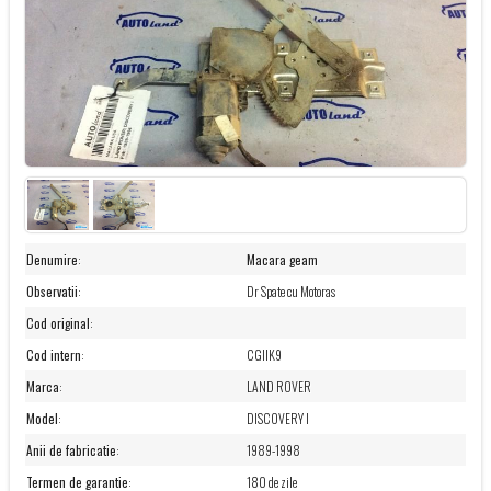
Denumire
:
Macara geam
Observatii
:
Dr Spate cu Motoras
Cod original
:
Cod intern
:
CGIIK9
Marca
:
LAND ROVER
Model
:
DISCOVERY I
Anii de fabricatie
:
1989-1998
Termen de garantie
:
180 de zile