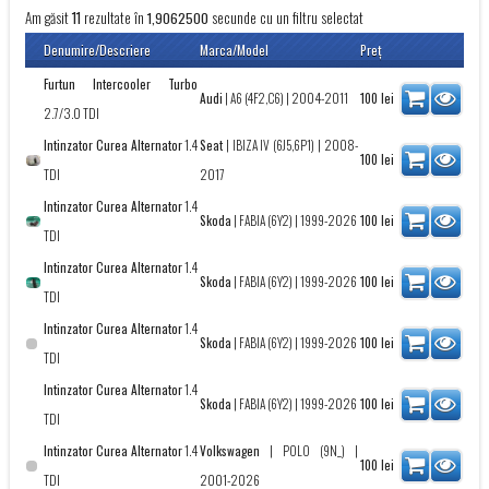
Am găsit
rezultate în
secunde cu un filtru selectat
11
1,9062500
Denumire/Descriere
Marca/Model
Preţ
Furtun Intercooler Turbo
Audi
|
A6 (4F2,C6)
| 2004-2011
100
lei
2.7/3.0 TDI
Intinzator Curea Alternator
1.4
Seat
|
IBIZA IV (6J5,6P1)
| 2008-
100
lei
TDI
2017
Intinzator Curea Alternator
1.4
Skoda
|
FABIA (6Y2)
| 1999-2026
100
lei
TDI
Intinzator Curea Alternator
1.4
Skoda
|
FABIA (6Y2)
| 1999-2026
100
lei
TDI
Intinzator Curea Alternator
1.4
Skoda
|
FABIA (6Y2)
| 1999-2026
100
lei
TDI
Intinzator Curea Alternator
1.4
Skoda
|
FABIA (6Y2)
| 1999-2026
100
lei
TDI
Intinzator Curea Alternator
1.4
Volkswagen
|
POLO (9N_)
|
100
lei
TDI
2001-2026