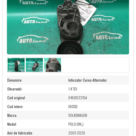
Denumire
:
Intinzator Curea Alternator
Observatii
:
1.4 TDI
Cod original
:
045903315A
Cod intern
:
J80SSJ
Marca
:
VOLKSWAGEN
Model
:
POLO (9N_)
Anii de fabricatie
:
2001-2026