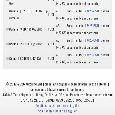
Gyx
(4F2,C6)
subansamble si caroserie
Berlina | 2.0TDI, 103KW
Tip
A6
Sună la tel:
pentru
0742546511
AUDI
Motor Bre
(4F2,C6)
subansamble si caroserie
A6
Sună la tel:
pentru
0742546511
Berlina | 3.0D, 165KW, BMK
AUDI
(4F2,C6)
subansamble si caroserie
A6
Sună la tel:
pentru
0742546511
Berlina | 2.0 TDI
Cagb Motor
AUDI
(4F2,C6)
subansamble si caroserie
A6
Sună la tel:
pentru
0742546511
Combi | 3.0 DIESEL 171 KW
AUDI
(4F2,C6)
subansamble si caroserie
© 2012-2026
Autoland SRL | piese auto originale dezmembrări | piese auto noi |
service auto | diesel service | tractări auto
•
• jud.
• Departament vânzări:
437345
Tăuții Măgherăuș
Bușag, Str. 112, Nr. 38
Maramureș
0757 042121
,
0757 041919
,
0759 025259
,
0759 025264
Soluționarea Alternativă a Litigiilor
Soluționarea Online a Litigiilor