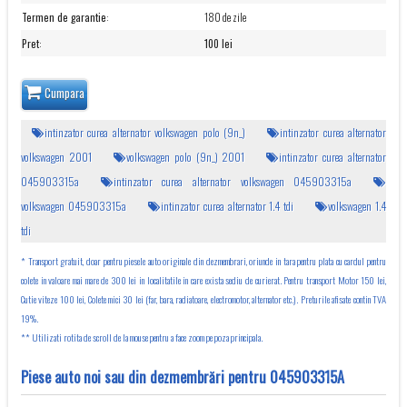
Termen de garantie
:
180 de zile
Pret
:
100 lei
Cumpara
intinzator curea alternator volkswagen polo (9n_)
intinzator curea alternator
volkswagen 2001
volkswagen polo (9n_) 2001
intinzator curea alternator
045903315a
intinzator curea alternator volkswagen 045903315a
volkswagen 045903315a
intinzator curea alternator 1.4 tdi
volkswagen 1.4
tdi
* Transport gratuit, doar pentru piesele auto originale din dezmembrari, oriunde in tara pentru plata cu cardul pentru
colete in valoare mai mare de 300 lei in localitatile in care exista sediu de curierat. Pentru transport Motor 150 lei,
Cutie viteze 100 lei, Colete mici 30 lei (far, bara, radiatoare, electromotor, alternator etc.). Preturile afisate contin TVA
19%.
** Utilizati rotita de scroll de la mouse pentru a face zoom pe poza principala.
Piese auto noi sau din dezmembrări pentru 045903315A