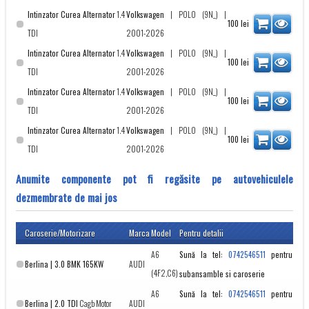
Intinzator Curea Alternator
1.4
Volkswagen
|
POLO (9N_)
|
100
lei
TDI
2001-2026
Intinzator Curea Alternator
1.4
Volkswagen
|
POLO (9N_)
|
100
lei
TDI
2001-2026
Intinzator Curea Alternator
1.4
Volkswagen
|
POLO (9N_)
|
100
lei
TDI
2001-2026
Intinzator Curea Alternator
1.4
Volkswagen
|
POLO (9N_)
|
100
lei
TDI
2001-2026
Anumite componente pot fi regăsite pe autovehiculele
dezmembrate de mai jos
Caroserie/Motorizare
Marca
Model
Pentru detalii
A6
Sună la tel:
pentru
0742546511
Berlina | 3.0 BMK 165KW
AUDI
(4F2,C6)
subansamble si caroserie
A6
Sună la tel:
pentru
0742546511
Berlina | 2.0 TDI
Cagb Motor
AUDI