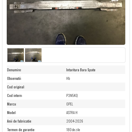
Denumire
:
Intaritura Bara Spate
Observatii
:
Hb
Cod original
:
Cod intern
:
P3N5KQ
Marca
:
OPEL
Model
:
ASTRA H
Anii de fabricatie
:
2004-2026
Termen de garantie
:
180 de zile