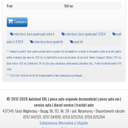
Pret
:
150 lei
Cumpara
intaritura bara spate opel astra h
intaritura bara spate opel 2004
opel
astra h 2004
intaritura bara spate hb
opel hb
* Transport gratuit, doar pentru piesele auto originale din dezmembrari, oriunde in tara pentru plata cu cardul pentru
colete in valoare mai mare de 300 lei in localitatile in care exista sediu de curierat. Pentru transport Motor 150 lei,
Cutie viteze 100 lei, Colete mici 30 lei (far, bara, radiatoare, electromotor, alternator etc.). Preturile afisate contin TVA
19%.
** Utilizati rotita de scroll de la mouse pentru a face zoom pe poza principala.
© 2012-2026
Autoland SRL | piese auto originale dezmembrări | piese auto noi |
service auto | diesel service | tractări auto
•
• jud.
• Departament vânzări:
437345
Tăuții Măgherăuș
Bușag, Str. 112, Nr. 38
Maramureș
0757 042121
,
0757 041919
,
0759 025259
,
0759 025264
Soluționarea Alternativă a Litigiilor