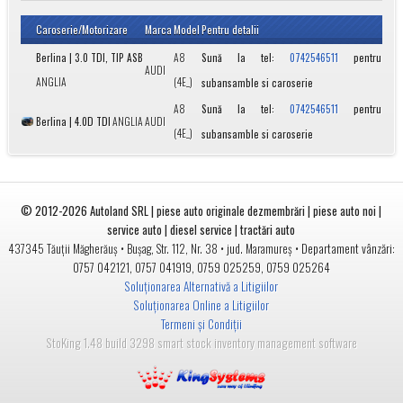
Caroserie/Motorizare
Marca
Model
Pentru detalii
Berlina | 3.0 TDI, TIP ASB
A8
Sună la tel:
pentru
0742546511
AUDI
ANGLIA
(4E_)
subansamble si caroserie
A8
Sună la tel:
pentru
0742546511
Berlina | 4.0D TDI
ANGLIA
AUDI
(4E_)
subansamble si caroserie
© 2012-2026
Autoland SRL | piese auto originale dezmembrări | piese auto noi |
service auto | diesel service | tractări auto
•
• jud.
• Departament vânzări:
437345
Tăuții Măgherăuș
Bușag, Str. 112, Nr. 38
Maramureș
0757 042121
,
0757 041919
,
0759 025259
,
0759 025264
Soluționarea Alternativă a Litigiilor
Soluționarea Online a Litigiilor
Termeni și Condiții
StoKing 1.48 build 3298 smart stock inventory management software