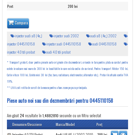
Pret
:
200 lei
Cumpara
injector audi a8 (4e_)
injector audi 2002
audi a8 (4e_) 2002
injector 0445110158
injector audi 0445110158
audi 0445110158
injector 4.0 tdi probat
audi 4.0 tdi probat
* Transport gratuit, doar pentru piesele auto originale din dezmembrari, oriunde in tara pentru plata cu cardul pentru
colete in valoare mai mare de 300 lei in localitatile in care exista sediu de curierat. Pentru transport Motor 150 lei,
Cutie viteze 100 lei, Colete mici 30 lei (far, bara, radiatoare, electromotor, alternator etc.). Preturile afisate contin TVA
19%.
** Utilizati rotita de scroll de la mouse pentru a face zoom pe poza principala.
Piese auto noi sau din dezmembrări pentru 0445110158
Am găsit
rezultate în
secunde cu un filtru selectat
24
1,4882810
Denumire/Descriere
Marca/Model
Preţ
Injector
4.0 TDI Probat
Audi
|
A8 (4E_)
| 2002-2010
200
lei