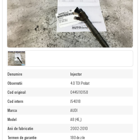
Denumire
:
Injector
Observatii
:
4.0 TDI Probat
Cod original
:
0445110158
Cod intern
:
J54018
Marca
:
AUDI
Model
:
A8 (4E_)
Anii de fabricatie
:
2002-2010
Termen de garantie
:
180 de zile