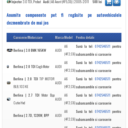
Injector
3.0 TDI, Probat
Audi
|
A6 Avant (4F5,C6)
| 2005-2011
500
lei
Anumite componente pot fi regăsite pe autovehiculele
dezmembrate de mai jos
Caroserie/Motorizare
Marca
Model
Pentru detalii
A6
Sună la tel:
pentru
0742546511
Berlina | 3.0 BMK 165KW
AUDI
(4F2,C6)
subansamble si caroserie
A6
Sună la tel:
pentru
0742546511
Berlina | 2.0 TDI
Cagb Motor
AUDI
(4F2,C6)
subansamble si caroserie
Berlina | 2.0 TDI
TIP MOTOR
A6
Sună la tel:
pentru
0742546511
AUDI
BLB, 103 KE
(4F2,C6)
subansamble si caroserie
Berlina | 2.7 TDI
Motor Bpp
A6
Sună la tel:
pentru
0742546511
AUDI
Cutie Hvd
(4F2,C6)
subansamble si caroserie
A6
Sună la tel:
pentru
0742546511
Berlina | 2.7D, 132KW, BPP
AUDI
(4F2,C6)
subansamble si caroserie
A6
Sună la tel:
pentru
0742546511