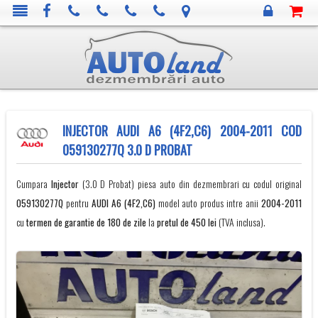
INJECTOR AUDI A6 (4F2,C6) 2004-2011 COD
059130277Q 3.0 D PROBAT
Cumpara
Injector
(3.0 D Probat) piesa auto din dezmembrari cu codul original
059130277Q
pentru
AUDI
A6 (4F2,C6)
model auto produs intre anii
2004-2011
cu
termen de garantie de 180 de zile
la
pretul de 450 lei
(TVA inclusa).