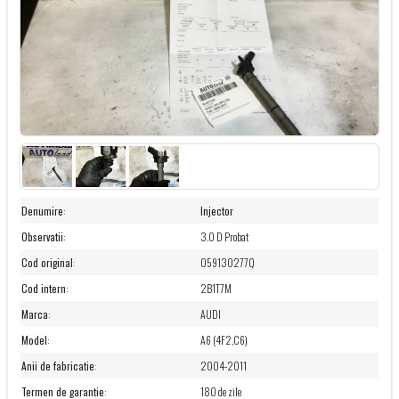
Denumire
:
Injector
Observatii
:
3.0 D Probat
Cod original
:
059130277Q
Cod intern
:
2B1T7M
Marca
:
AUDI
Model
:
A6 (4F2,C6)
Anii de fabricatie
:
2004-2011
Termen de garantie
:
180 de zile