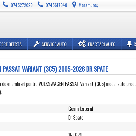
0745272623
0745617348
Maramureș
CERE OFERTĂ
SERVICE AUTO
TRACTĂRI AUTO
 PASSAT VARIANT (3C5) 2005-2026 DR SPATE
in dezmembrari pentru
VOLKSWAGEN
PASSAT Variant (3C5)
model auto produs
.
Geam Lateral
Dr Spate
1NTG2N