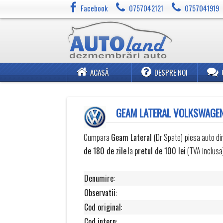
Facebook
0757042121
0757041919
ACASĂ
DESPRE NOI
GEAM LATERAL VOLKSWAGEN
Cumpara
Geam Lateral
(Dr Spate) piesa auto d
de 180 de zile
la
pretul de 100 lei
(TVA inclusa)
Denumire
:
Observatii
:
Cod original
:
Cod intern
: