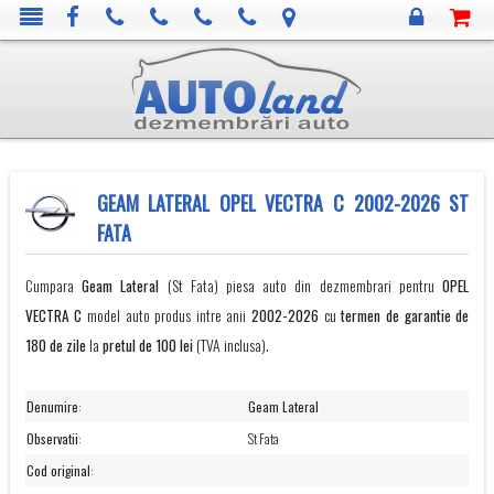
GEAM LATERAL OPEL VECTRA C 2002-2026 ST
FATA
Cumpara
Geam Lateral
(St Fata) piesa auto din dezmembrari pentru
OPEL
VECTRA C
model auto produs intre anii
2002-2026
cu
termen de garantie de
180 de zile
la
pretul de 100 lei
(TVA inclusa).
Denumire
:
Geam Lateral
Observatii
:
St Fata
Cod original
: