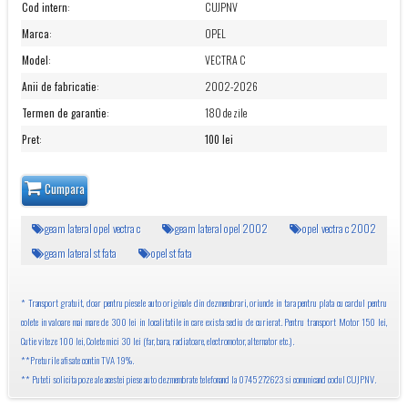
Cod intern
:
CUJPNV
Marca
:
OPEL
Model
:
VECTRA C
Anii de fabricatie
:
2002-2026
Termen de garantie
:
180 de zile
Pret
:
100 lei
Cumpara
geam lateral opel vectra c
geam lateral opel 2002
opel vectra c 2002
geam lateral st fata
opel st fata
* Transport gratuit, doar pentru piesele auto originale din dezmembrari, oriunde in tara pentru plata cu cardul pentru
colete in valoare mai mare de 300 lei in localitatile in care exista sediu de curierat. Pentru transport Motor 150 lei,
Cutie viteze 100 lei, Colete mici 30 lei (far, bara, radiatoare, electromotor, alternator etc.).
**Preturile afisate contin TVA 19%.
** Puteti solicita poze ale acestei piese auto dezmembrate telefonand la 0745 272623 si comunicand codul CUJPNV.