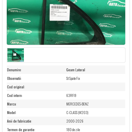
Denumire
:
Geam Lateral
Observatii
:
St Spate Fix
Cod original
:
Cod intern
:
63RFI9
Marca
:
MERCEDES-BENZ
Model
:
C-CLASS (W203)
Anii de fabricatie
:
2000-2026
Termen de garantie
:
180 de zile