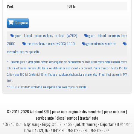
Pret
:
100 lei
Cumpara
geam lateral mercedes-benz c-class (w203)
geam lateral mercedes-benz
2000
mercedes-benz c-class (w203) 2000
geam lateral st spate fix
mercedes-benz st spate fix
* Transport gratuit, doar pentru piesele auto originale din dezmembrari, oriunde in tara pentru plata cu cardul pentru
colete in valoare mai mare de 300 lei in localitatile in care exista sediu de curierat. Pentru transport Motor 150 lei,
Cutie viteze 100 lei, Colete mici 30 lei (far, bara, radiatoare, electromotor, alternator etc.). Preturile afisate contin TVA
19%.
** Utilizati rotita de scroll de la mouse pentru a face zoom pe poza principala.
© 2012-2026
Autoland SRL | piese auto originale dezmembrări | piese auto noi |
service auto | diesel service | tractări auto
•
• jud.
• Departament vânzări:
437345
Tăuții Măgherăuș
Bușag, Str. 112, Nr. 38
Maramureș
0757 042121
,
0757 041919
,
0759 025259
,
0759 025264