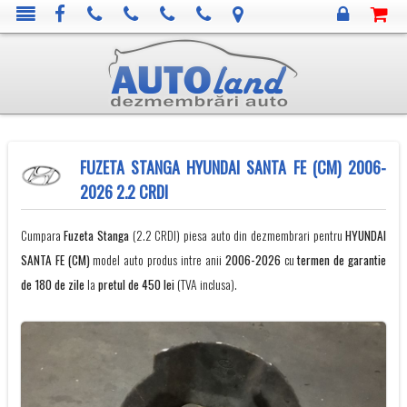
FUZETA STANGA HYUNDAI SANTA FE (CM) 2006-
2026 2.2 CRDI
Cumpara
Fuzeta Stanga
(2.2 CRDI) piesa auto din dezmembrari pentru
HYUNDAI
SANTA FE (CM)
model auto produs intre anii
2006-2026
cu
termen de garantie
de 180 de zile
la
pretul de 450 lei
(TVA inclusa).