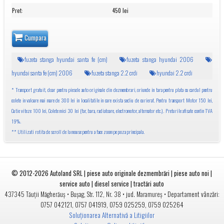
Pret
:
450 lei
Cumpara
fuzeta stanga hyundai santa fe (cm)
fuzeta stanga hyundai 2006
hyundai santa fe (cm) 2006
fuzeta stanga 2.2 crdi
hyundai 2.2 crdi
* Transport gratuit, doar pentru piesele auto originale din dezmembrari, oriunde in tara pentru plata cu cardul pentru
colete in valoare mai mare de 300 lei in localitatile in care exista sediu de curierat. Pentru transport Motor 150 lei,
Cutie viteze 100 lei, Colete mici 30 lei (far, bara, radiatoare, electromotor, alternator etc.). Preturile afisate contin TVA
19%.
** Utilizati rotita de scroll de la mouse pentru a face zoom pe poza principala.
© 2012-2026
Autoland SRL | piese auto originale dezmembrări | piese auto noi |
service auto | diesel service | tractări auto
•
• jud.
• Departament vânzări:
437345
Tăuții Măgherăuș
Bușag, Str. 112, Nr. 38
Maramureș
0757 042121
,
0757 041919
,
0759 025259
,
0759 025264
Soluționarea Alternativă a Litigiilor