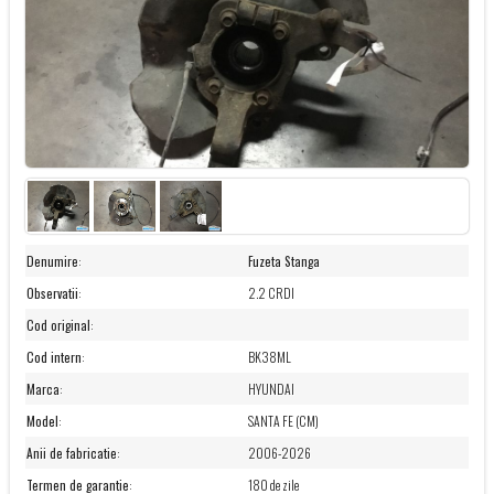
Denumire
:
Fuzeta Stanga
Observatii
:
2.2 CRDI
Cod original
:
Cod intern
:
BK38ML
Marca
:
HYUNDAI
Model
:
SANTA FE (CM)
Anii de fabricatie
:
2006-2026
Termen de garantie
:
180 de zile