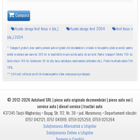
Cumpara
fuzeta stanga ford focus ii (da_)
fuzeta stanga ford 2004
ford focus ii
(da_) 2004
* Transport gratuit, doar pentru piesele auto originale din dezmembrari, oriunde in tara pentru plata cu cardul pentru
colete in valoare mai mare de 300 lei in localitatile in care exista sediu de curierat. Pentru transport Motor 150 lei,
Cutie viteze 100 lei, Colete mici 30 lei (far, bara, radiatoare, electromotor, alternator etc.). Preturile afisate contin TVA
19%.
** Utilizati rotita de scroll de la mouse pentru a face zoom pe poza principala.
© 2012-2026
Autoland SRL | piese auto originale dezmembrări | piese auto noi |
service auto | diesel service | tractări auto
•
• jud.
• Departament vânzări:
437345
Tăuții Măgherăuș
Bușag, Str. 112, Nr. 38
Maramureș
0757 042121
,
0757 041919
,
0759 025259
,
0759 025264
Soluționarea Alternativă a Litigiilor
Soluționarea Online a Litigiilor
Termeni și Condiții