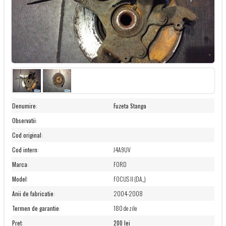
Denumire
:
Fuzeta Stanga
Observatii
:
Cod original
:
Cod intern
:
J4A9UV
Marca
:
FORD
Model
:
FOCUS II (DA_)
Anii de fabricatie
:
2004-2008
Termen de garantie
:
180 de zile
Pret
:
200 lei