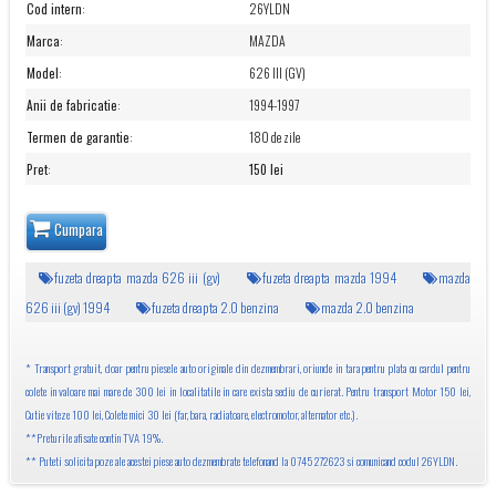
Cod intern
:
26YLDN
Marca
:
MAZDA
Model
:
626 III (GV)
Anii de fabricatie
:
1994-1997
Termen de garantie
:
180 de zile
Pret
:
150 lei
Cumpara
fuzeta dreapta mazda 626 iii (gv)
fuzeta dreapta mazda 1994
mazda
626 iii (gv) 1994
fuzeta dreapta 2.0 benzina
mazda 2.0 benzina
* Transport gratuit, doar pentru piesele auto originale din dezmembrari, oriunde in tara pentru plata cu cardul pentru
colete in valoare mai mare de 300 lei in localitatile in care exista sediu de curierat. Pentru transport Motor 150 lei,
Cutie viteze 100 lei, Colete mici 30 lei (far, bara, radiatoare, electromotor, alternator etc.).
**Preturile afisate contin TVA 19%.
** Puteti solicita poze ale acestei piese auto dezmembrate telefonand la 0745 272623 si comunicand codul 26YLDN.