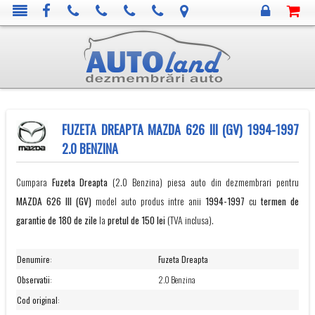
FUZETA DREAPTA MAZDA 626 III (GV) 1994-1997
2.0 BENZINA
Cumpara
Fuzeta Dreapta
(2.0 Benzina) piesa auto din dezmembrari pentru
MAZDA
626 III (GV)
model auto produs intre anii
1994-1997
cu
termen de
garantie de 180 de zile
la
pretul de 150 lei
(TVA inclusa).
Denumire
:
Fuzeta Dreapta
Observatii
:
2.0 Benzina
Cod original
: