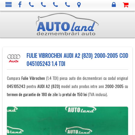
FULIE VIBROCHEN AUDI A2 (8Z0) 2000-2005 COD
045105243 1.4 TDI
Cumpara
Fulie Vibrochen
(1.4 TDI) piesa auto din dezmembrari cu codul original
045105243
pentru
AUDI
A2 (8Z0)
model auto produs intre anii
2000-2005
cu
termen de garantie de 180 de zile
la
pretul de 150 lei
(TVA inclusa).