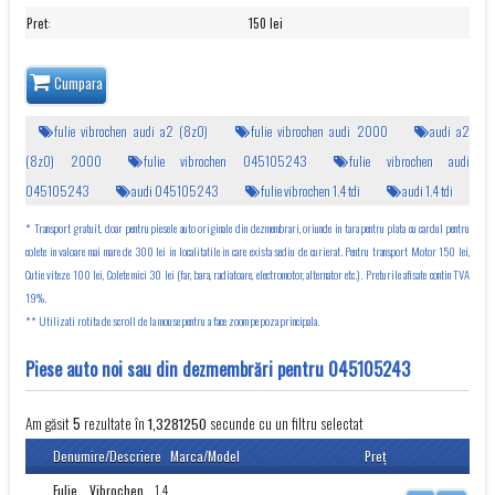
Pret
:
150 lei
Cumpara
fulie vibrochen audi a2 (8z0)
fulie vibrochen audi 2000
audi a2
(8z0) 2000
fulie vibrochen 045105243
fulie vibrochen audi
045105243
audi 045105243
fulie vibrochen 1.4 tdi
audi 1.4 tdi
* Transport gratuit, doar pentru piesele auto originale din dezmembrari, oriunde in tara pentru plata cu cardul pentru
colete in valoare mai mare de 300 lei in localitatile in care exista sediu de curierat. Pentru transport Motor 150 lei,
Cutie viteze 100 lei, Colete mici 30 lei (far, bara, radiatoare, electromotor, alternator etc.). Preturile afisate contin TVA
19%.
** Utilizati rotita de scroll de la mouse pentru a face zoom pe poza principala.
Piese auto noi sau din dezmembrări pentru 045105243
Am găsit
rezultate în
secunde cu un filtru selectat
5
1,3281250
Denumire/Descriere
Marca/Model
Preţ
Fulie Vibrochen
1.4