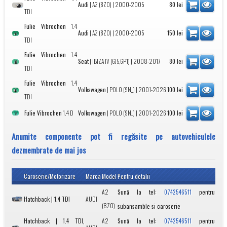
Audi
|
A2 (8Z0)
| 2000-2005
80
lei
TDI
Fulie Vibrochen
1.4
Audi
|
A2 (8Z0)
| 2000-2005
150
lei
TDI
Fulie Vibrochen
1.4
Seat
|
IBIZA IV (6J5,6P1)
| 2008-2017
80
lei
TDI
Fulie Vibrochen
1.4
Volkswagen
|
POLO (9N_)
| 2001-2026
100
lei
TDI
Fulie Vibrochen
1.4 D
Volkswagen
|
POLO (9N_)
| 2001-2026
100
lei
Anumite componente pot fi regăsite pe autovehiculele
dezmembrate de mai jos
Caroserie/Motorizare
Marca
Model
Pentru detalii
A2
Sună la tel:
pentru
0742546511
Hatchback | 1.4 TDI
AUDI
(8Z0)
subansamble si caroserie
Hatchback | 1.4 TDI,
A2
Sună la tel:
pentru
0742546511