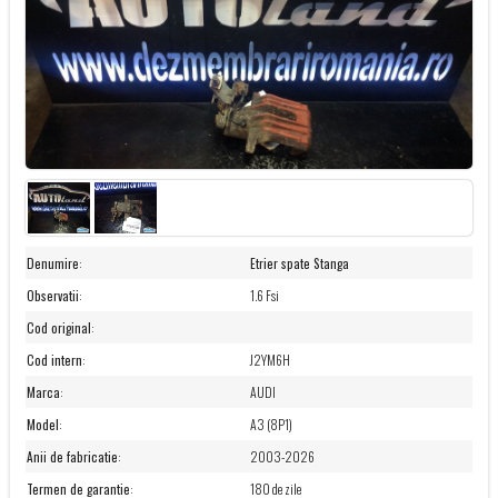
Denumire
:
Etrier spate Stanga
Observatii
:
1.6 Fsi
Cod original
:
Cod intern
:
J2YM6H
Marca
:
AUDI
Model
:
A3 (8P1)
Anii de fabricatie
:
2003-2026
Termen de garantie
:
180 de zile