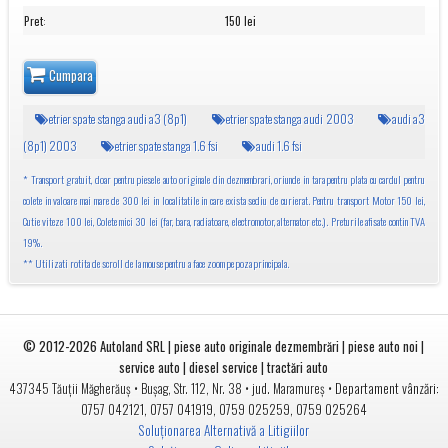
Pret
:
150 lei
Cumpara
etrier spate stanga audi a3 (8p1)
etrier spate stanga audi 2003
audi a3
(8p1) 2003
etrier spate stanga 1.6 fsi
audi 1.6 fsi
* Transport gratuit, doar pentru piesele auto originale din dezmembrari, oriunde in tara pentru plata cu cardul pentru
colete in valoare mai mare de 300 lei in localitatile in care exista sediu de curierat. Pentru transport Motor 150 lei,
Cutie viteze 100 lei, Colete mici 30 lei (far, bara, radiatoare, electromotor, alternator etc.). Preturile afisate contin TVA
19%.
** Utilizati rotita de scroll de la mouse pentru a face zoom pe poza principala.
© 2012-2026
Autoland SRL | piese auto originale dezmembrări | piese auto noi |
service auto | diesel service | tractări auto
•
• jud.
• Departament vânzări:
437345
Tăuții Măgherăuș
Bușag, Str. 112, Nr. 38
Maramureș
0757 042121
,
0757 041919
,
0759 025259
,
0759 025264
Soluționarea Alternativă a Litigiilor