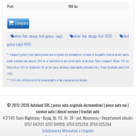
Pret
:
100 lei
Cumpara
etrier fata stanga ford galaxy (wgr)
etrier fata stanga ford 1995
ford
galaxy (wgr) 1995
* Transport gratuit, doar pentru piesele auto originale din dezmembrari, oriunde in tara pentru plata cu cardul pentru
colete in valoare mai mare de 300 lei in localitatile in care exista sediu de curierat. Pentru transport Motor 150 lei,
Cutie viteze 100 lei, Colete mici 30 lei (far, bara, radiatoare, electromotor, alternator etc.). Preturile afisate contin TVA
19%.
** Utilizati rotita de scroll de la mouse pentru a face zoom pe poza principala.
© 2012-2026
Autoland SRL | piese auto originale dezmembrări | piese auto noi |
service auto | diesel service | tractări auto
•
• jud.
• Departament vânzări:
437345
Tăuții Măgherăuș
Bușag, Str. 112, Nr. 38
Maramureș
0757 042121
,
0757 041919
,
0759 025259
,
0759 025264
Soluționarea Alternativă a Litigiilor