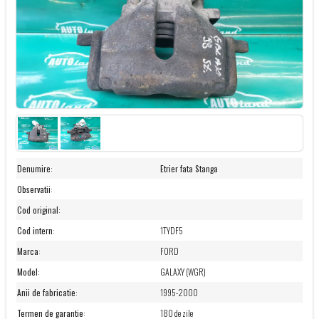
Denumire
:
Etrier fata Stanga
Observatii
:
Cod original
:
Cod intern
:
1TYDF5
Marca
:
FORD
Model
:
GALAXY (WGR)
Anii de fabricatie
:
1995-2000
Termen de garantie
:
180 de zile