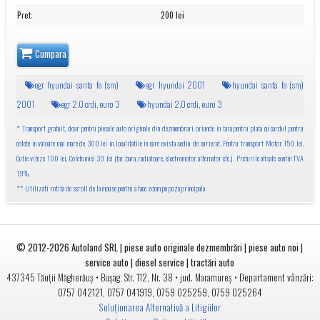
Pret
:
200 lei
Cumpara
egr hyundai santa fe (sm)
egr hyundai 2001
hyundai santa fe (sm)
2001
egr 2.0 crdi, euro 3
hyundai 2.0 crdi, euro 3
* Transport gratuit, doar pentru piesele auto originale din dezmembrari, oriunde in tara pentru plata cu cardul pentru
colete in valoare mai mare de 300 lei in localitatile in care exista sediu de curierat. Pentru transport Motor 150 lei,
Cutie viteze 100 lei, Colete mici 30 lei (far, bara, radiatoare, electromotor, alternator etc.). Preturile afisate contin TVA
19%.
** Utilizati rotita de scroll de la mouse pentru a face zoom pe poza principala.
© 2012-2026
Autoland SRL | piese auto originale dezmembrări | piese auto noi |
service auto | diesel service | tractări auto
•
• jud.
• Departament vânzări:
437345
Tăuții Măgherăuș
Bușag, Str. 112, Nr. 38
Maramureș
0757 042121
,
0757 041919
,
0759 025259
,
0759 025264
Soluționarea Alternativă a Litigiilor