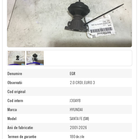
Denumire
:
EGR
Observatii
:
2.0 CRDI, EURO 3
Cod original
:
Cod intern
:
J30AY8
Marca
:
HYUNDAI
Model
:
SANTA FE (SM)
Anii de fabricatie
:
2001-2026
Termen de garantie
:
180 de zile