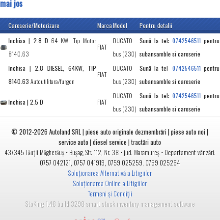
mai jos
Caroserie/Motorizare
Marca
Model
Pentru detalii
Inchisa | 2.8 D
64 KW, Tip Motor
DUCATO
Sună la tel:
pentru
0742546511
FIAT
8140.63
bus (230)
subansamble si caroserie
Inchisa | 2.8 DIESEL, 64KW, TIP
DUCATO
Sună la tel:
pentru
0742546511
FIAT
8140.63
Autoutilitara/furgon
bus (230)
subansamble si caroserie
DUCATO
Sună la tel:
pentru
0742546511
Inchisa | 2.5 D
FIAT
bus (230)
subansamble si caroserie
© 2012-2026
Autoland SRL | piese auto originale dezmembrări | piese auto noi |
service auto | diesel service | tractări auto
•
• jud.
• Departament vânzări:
437345
Tăuții Măgherăuș
Bușag, Str. 112, Nr. 38
Maramureș
0757 042121
,
0757 041919
,
0759 025259
,
0759 025264
Soluționarea Alternativă a Litigiilor
Soluționarea Online a Litigiilor
Termeni și Condiții
StoKing 1.48 build 3298 smart stock inventory management software