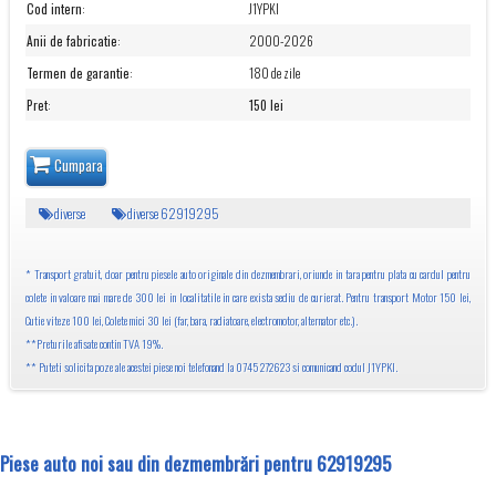
Cod intern
:
J1YPKI
Anii de fabricatie
:
2000-2026
Termen de garantie
:
180 de zile
Pret
:
150 lei
Cumpara
diverse
diverse 62919295
* Transport gratuit, doar pentru piesele auto originale din dezmembrari, oriunde in tara pentru plata cu cardul pentru
colete in valoare mai mare de 300 lei in localitatile in care exista sediu de curierat. Pentru transport Motor 150 lei,
Cutie viteze 100 lei, Colete mici 30 lei (far, bara, radiatoare, electromotor, alternator etc.).
**Preturile afisate contin TVA 19%.
** Puteti solicita poze ale acestei piese noi telefonand la 0745 272623 si comunicand codul J1YPKI.
Piese auto noi sau din dezmembrări pentru 62919295