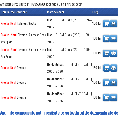
Am găsit
rezultate în
secunde cu un filtru selectat
6
1,6953130
Denumire/Descriere
Marca/Model
Preţ
Fiat
|
DUCATO bus (230)
| 1994-
Rulment Spate
150
lei
Produs Nou!
2002
Diverse
Rulment Roata
Fiat
|
DUCATO bus (230)
| 1994-
Produs Nou!
150
lei
Axa Spate
2002
Diverse
Rulment Roata
Fiat
|
DUCATO bus (230)
| 1994-
Produs Nou!
150
lei
Axa Spate
2002
Neidentificat
|
NEIDENTIFICAT
|
Diverse
150
lei
Produs Nou!
2000-2026
Neidentificat
|
NEIDENTIFICAT
|
Diverse
150
lei
Produs Nou!
2000-2026
Neidentificat
|
NEIDENTIFICAT
|
Diverse
150
lei
Produs Nou!
2000-2026
Anumite componente pot fi regăsite pe autovehiculele dezmembrate de