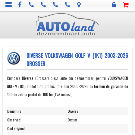
DIVERSE VOLKSWAGEN GOLF V (1K1) 2003-2026
DROSSER
Cumpara
Diverse
(Drosser) piesa auto din dezmembrari pentru
VOLKSWAGEN
GOLF V (1K1)
model auto produs intre anii
2003-2026
cu
termen de garantie de
180 de zile
la
pretul de 100 lei
(TVA inclusa).
Denumire
:
Diverse
Observatii
:
Drosser
Cod original
: