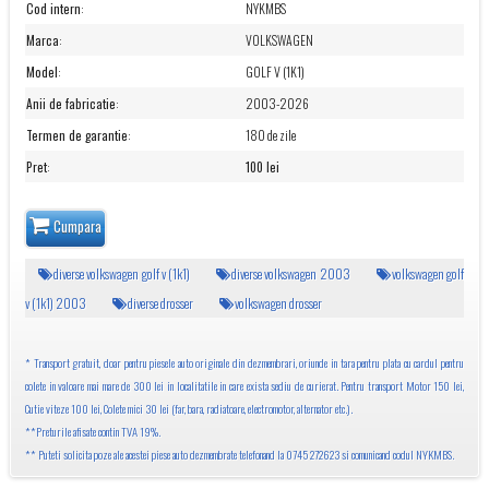
Cod intern
:
NYKMBS
Marca
:
VOLKSWAGEN
Model
:
GOLF V (1K1)
Anii de fabricatie
:
2003-2026
Termen de garantie
:
180 de zile
Pret
:
100 lei
Cumpara
diverse volkswagen golf v (1k1)
diverse volkswagen 2003
volkswagen golf
v (1k1) 2003
diverse drosser
volkswagen drosser
* Transport gratuit, doar pentru piesele auto originale din dezmembrari, oriunde in tara pentru plata cu cardul pentru
colete in valoare mai mare de 300 lei in localitatile in care exista sediu de curierat. Pentru transport Motor 150 lei,
Cutie viteze 100 lei, Colete mici 30 lei (far, bara, radiatoare, electromotor, alternator etc.).
**Preturile afisate contin TVA 19%.
** Puteti solicita poze ale acestei piese auto dezmembrate telefonand la 0745 272623 si comunicand codul NYKMBS.