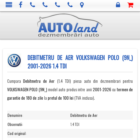
DEBITMETRU DE AER VOLKSWAGEN POLO (9N_)
2001-2026 1.4 TDI
Cumpara
Debitmetru de Aer
(1.4 TDI) piesa auto din dezmembrari pentru
VOLKSWAGEN
POLO (9N_)
model auto produs intre anii
2001-2026
cu
termen de
garantie de 180 de zile
la
pretul de 100 lei
(TVA inclusa).
Denumire
:
Debitmetru de Aer
Observatii
:
1.4 TDI
Cod original
: