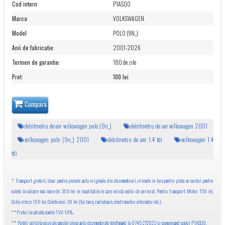
Cod intern
:
P1ASQ0
Marca
:
VOLKSWAGEN
Model
:
POLO (9N_)
Anii de fabricatie
:
2001-2026
Termen de garantie
:
180 de zile
Pret
:
100 lei
Cumpara
debitmetru de aer volkswagen polo (9n_)
debitmetru de aer volkswagen 2001
volkswagen polo (9n_) 2001
debitmetru de aer 1.4 tdi
volkswagen 1.4
tdi
* Transport gratuit, doar pentru piesele auto originale din dezmembrari, oriunde in tara pentru plata cu cardul pentru
colete in valoare mai mare de 300 lei in localitatile in care exista sediu de curierat. Pentru transport Motor 150 lei,
Cutie viteze 100 lei, Colete mici 30 lei (far, bara, radiatoare, electromotor, alternator etc.).
**Preturile afisate contin TVA 19%.
** Puteti solicita poze ale acestei piese auto dezmembrate telefonand la 0745 272623 si comunicand codul P1ASQ0.