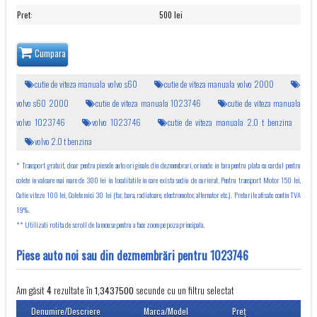
Pret
:
500 lei
Cumpara
cutie de viteza manuala volvo s60
cutie de viteza manuala volvo 2000
volvo s60 2000
cutie de viteza manuala 1023746
cutie de viteza manuala
volvo 1023746
volvo 1023746
cutie de viteza manuala 2.0 t benzina
volvo 2.0 t benzina
* Transport gratuit, doar pentru piesele auto originale din dezmembrari, oriunde in tara pentru plata cu cardul pentru
colete in valoare mai mare de 300 lei in localitatile in care exista sediu de curierat. Pentru transport Motor 150 lei,
Cutie viteze 100 lei, Colete mici 30 lei (far, bara, radiatoare, electromotor, alternator etc.). Preturile afisate contin TVA
19%.
** Utilizati rotita de scroll de la mouse pentru a face zoom pe poza principala.
Piese auto noi sau din dezmembrări pentru 1023746
Am găsit
rezultate în
secunde cu un filtru selectat
4
1,3437500
Denumire/Descriere
Marca/Model
Preţ