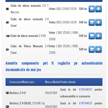
Cutie de viteza manuala
2.0 T
Volvo
|
S60
| 2000-2026
500
lei
Benzina
Cutie de viteza manuala
2.4
Volvo
|
S60
| 2000-2026
500
lei
Diesel
Volvo
|
S80 (TS,XY)
| 1998-
Cutie de viteza manuala
2.4 D5
500
lei
2006
Cutie de Viteza Manuala
2.4
Volvo
|
S80 (TS,XY)
| 1998-
500
lei
Diesel
2006
Anumite componente pot fi regăsite pe autovehiculele
dezmembrate de mai jos
Caroserie/Motorizare
Marca
Model
Pentru detalii
Sună la tel:
pentru
0742546511
Berlina | 2.4 D
VOLVO
S60
subansamble si caroserie
Berlina | 2.4 DIESEL
120 KW, Tip
Sună la tel:
pentru
0742546511
VOLVO
S60