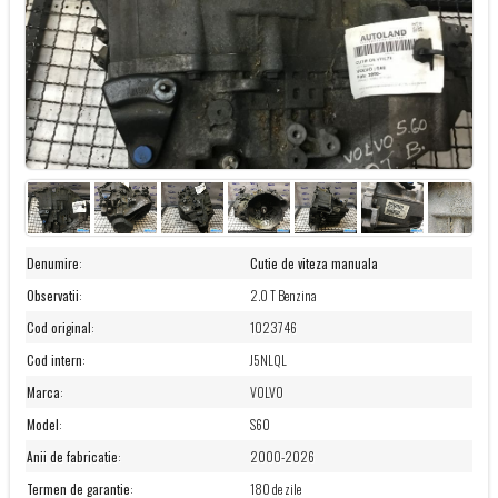
Denumire
:
Cutie de viteza manuala
Observatii
:
2.0 T Benzina
Cod original
:
1023746
Cod intern
:
J5NLQL
Marca
:
VOLVO
Model
:
S60
Anii de fabricatie
:
2000-2026
Termen de garantie
:
180 de zile