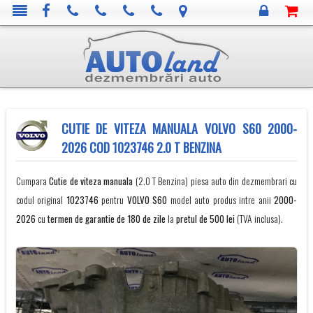
CUTIE DE VITEZA MANUALA VOLVO S60 2000-
2026 COD 1023746 2.0 T BENZINA
Cumpara
Cutie de viteza manuala
(2.0 T Benzina) piesa auto din dezmembrari cu
codul original
1023746
pentru
VOLVO
S60
model auto produs intre anii
2000-
2026
cu
termen de garantie de 180 de zile
la
pretul de 500 lei
(TVA inclusa).