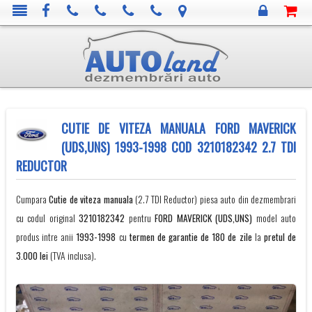
CUTIE DE VITEZA MANUALA FORD MAVERICK
(UDS,UNS) 1993-1998 COD 3210182342 2.7 TDI
REDUCTOR
Cumpara
Cutie de viteza manuala
(2.7 TDI Reductor) piesa auto din dezmembrari
cu codul original
3210182342
pentru
FORD
MAVERICK (UDS,UNS)
model auto
produs intre anii
1993-1998
cu
termen de garantie de 180 de zile
la
pretul de
3.000 lei
(TVA inclusa).