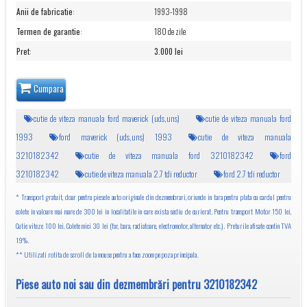
Anii de fabricatie
:
1993-1998
Termen de garantie
:
180 de zile
Pret
:
3.000 lei
Cumpara
cutie de viteza manuala ford maverick (uds,uns)
cutie de viteza manuala ford
1993
ford maverick (uds,uns) 1993
cutie de viteza manuala
3210182342
cutie de viteza manuala ford 3210182342
ford
3210182342
cutie de viteza manuala 2.7 tdi reductor
ford 2.7 tdi reductor
* Transport gratuit, doar pentru piesele auto originale din dezmembrari, oriunde in tara pentru plata cu cardul pentru
colete in valoare mai mare de 300 lei in localitatile in care exista sediu de curierat. Pentru transport Motor 150 lei,
Cutie viteze 100 lei, Colete mici 30 lei (far, bara, radiatoare, electromotor, alternator etc.). Preturile afisate contin TVA
19%.
** Utilizati rotita de scroll de la mouse pentru a face zoom pe poza principala.
Piese auto noi sau din dezmembrări pentru 3210182342