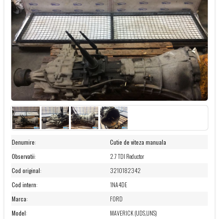
Denumire
:
Cutie de viteza manuala
Observatii
:
2.7 TDI Reductor
Cod original
:
3210182342
Cod intern
:
1NA4DE
Marca
:
FORD
Model
:
MAVERICK (UDS,UNS)