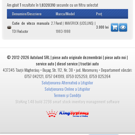
Am găsit
rezultate în
secunde cu un filtru selectat
1
1,8320310
Denumire/Descriere
Marca/Model
Preţ
Cutie de viteza manuala
2.7
Ford
|
MAVERICK (UDS,UNS)
|
3.000
lei
TDI Reductor
1993-1998
© 2012-2026
Autoland SRL | piese auto originale dezmembrări | piese auto noi |
service auto | diesel service | tractări auto
•
• jud.
• Departament vânzări:
437345
Tăuții Măgherăuș
Bușag, Str. 112, Nr. 38
Maramureș
0757 042121
,
0757 041919
,
0759 025259
,
0759 025264
Soluționarea Alternativă a Litigiilor
Soluționarea Online a Litigiilor
Termeni și Condiții
StoKing 1.48 build 3298 smart stock inventory management software