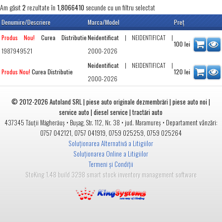
Am găsit
rezultate în
secunde cu un filtru selectat
2
1,8066410
Denumire/Descriere
Marca/Model
Preţ
Curea Distributie
Neidentificat
|
NEIDENTIFICAT
|
Produs Nou!
100
lei
1987949521
2000-2026
Neidentificat
|
NEIDENTIFICAT
|
Curea Distributie
120
lei
Produs Nou!
2000-2026
© 2012-2026
Autoland SRL | piese auto originale dezmembrări | piese auto noi |
service auto | diesel service | tractări auto
•
• jud.
• Departament vânzări:
437345
Tăuții Măgherăuș
Bușag, Str. 112, Nr. 38
Maramureș
0757 042121
,
0757 041919
,
0759 025259
,
0759 025264
Soluționarea Alternativă a Litigiilor
Soluționarea Online a Litigiilor
Termeni și Condiții
StoKing 1.48 build 3298 smart stock inventory management software