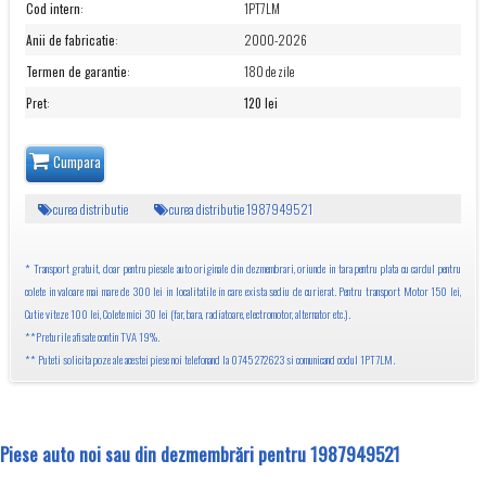
Cod intern
:
1PT7LM
Anii de fabricatie
:
2000-2026
Termen de garantie
:
180 de zile
Pret
:
120 lei
Cumpara
curea distributie
curea distributie 1987949521
* Transport gratuit, doar pentru piesele auto originale din dezmembrari, oriunde in tara pentru plata cu cardul pentru
colete in valoare mai mare de 300 lei in localitatile in care exista sediu de curierat. Pentru transport Motor 150 lei,
Cutie viteze 100 lei, Colete mici 30 lei (far, bara, radiatoare, electromotor, alternator etc.).
**Preturile afisate contin TVA 19%.
** Puteti solicita poze ale acestei piese noi telefonand la 0745 272623 si comunicand codul 1PT7LM.
Piese auto noi sau din dezmembrări pentru 1987949521