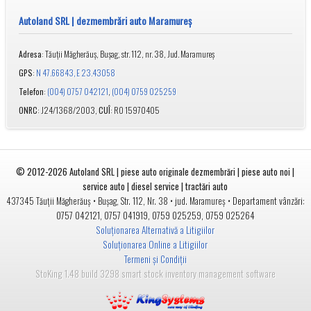
Autoland SRL | dezmembrări auto Maramureș
: Tăuții Măgherăuș, Bușag, str. 112, nr. 38, Jud. Maramureș
Adresa
:
GPS
N 47.66843, E 23.43058
:
,
Telefon
(004) 0757 042121
(004) 0759 025259
: J24/1368/2003,
: RO 15970405
ONRC
CUÎ
© 2012-2026
Autoland SRL | piese auto originale dezmembrări | piese auto noi |
service auto | diesel service | tractări auto
•
• jud.
• Departament vânzări:
437345
Tăuții Măgherăuș
Bușag, Str. 112, Nr. 38
Maramureș
0757 042121
,
0757 041919
,
0759 025259
,
0759 025264
Soluționarea Alternativă a Litigiilor
Soluționarea Online a Litigiilor
Termeni și Condiții
StoKing 1.48 build 3298 smart stock inventory management software