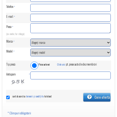
Telefon:
*
E-mail:
*
Piesa:
*
(ex: motor, far stânga)
Marca:
*
Model:
*
Tip piesă:
Piese auto noi
Click aici
pt. piese auto din dezmembrări
Antispam:
*
sunt de acord cu
Autoland
termenii și condițiile
Cere ofertă
* Câmpuri obligatorii